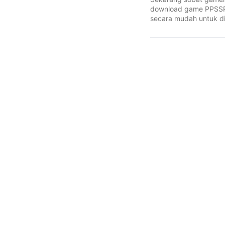
download game PPSS
secara mudah untuk d
secara langsung baik .