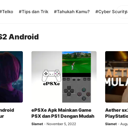
Sear
#Telko
#Tips dan Trik
#Tahukah Kamu?
#Cyber Scurity
S2 Android
ndroid
ePSXe Apk Mainkan Game
Aether sx
ur
PSX dan PS1 Dengan Mudah
PlayStati
Slamet
November 5, 2022
Slamet
Augu