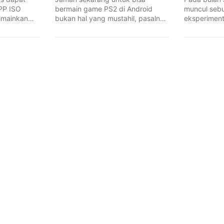
PP ISO
bermain game PS2 di Android
muncul seb
imainkan
bukan hal yang mustahil, pasalnya
eksperiment
..
sobat ...
yang sifatny