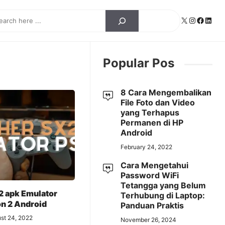
ch
X
Instagra
Facebo
Linke
Popular Pos
8 Cara Mengembalikan
File Foto dan Video
yang Terhapus
Permanen di HP
Android
February 24, 2022
Cara Mengetahui
Password WiFi
Tetangga yang Belum
2 apk Emulator
Terhubung di Laptop:
on 2 Android
Panduan Praktis
st 24, 2022
November 26, 2024