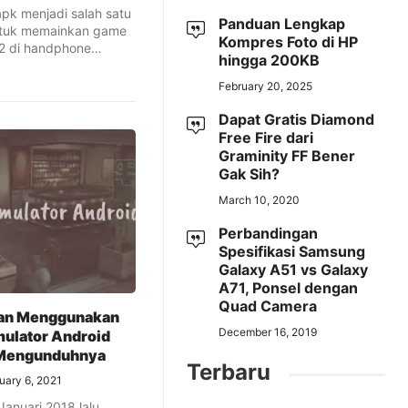
apk menjadi salah satu
Panduan Lengkap
untuk memainkan game
Kompres Foto di HP
 2 di handphone
hingga 200KB
February 20, 2025
Dapat Gratis Diamond
Free Fire dari
Graminity FF Bener
Gak Sih?
March 10, 2020
Perbandingan
Spesifikasi Samsung
Galaxy A51 vs Galaxy
A71, Ponsel dengan
Quad Camera
an Menggunakan
December 16, 2019
mulator Android
 Mengunduhnya
Terbaru
uary 6, 2021
Januari 2018 lalu