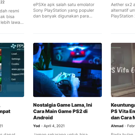
022
ePSXe apk salah satu emolator
Aether sx2 
Sony PlayStation yang populer
alternatif 
udah resmi
dan banyak digunakan para
PlayStation
idak bisa
pengguna ponsel ...
Android, ...
lebih lawas,
,
Nostalgia Game Lama, Ini
Keuntung
mpat
Cara Main Game PS2 di
PS Vita E
Android
dan Cara
21
Yod
April 4, 2021
Ahmad
Febr
s dapat
Jaman sekarang untuk bisa
Pada bulan 