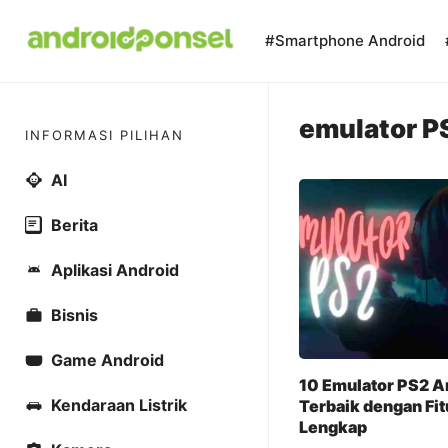
Skip
to
#Smartphone Android
content
emulator P
INFORMASI PILIHAN
AI
Berita
Aplikasi Android
Bisnis
Game Android
10 Emulator PS2 A
Kendaraan Listrik
Terbaik dengan Fit
Lengkap