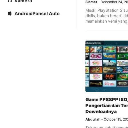
Kamera
Slamet
December 24, 2
Meski PlayStation 5 s
AndroidPonsel Auto
dirilis, bukan berarti t
memainkan versi yang 
...
Game PPSSPP ISO
Pengertian dan Te
Downloadnya
Abdullah
October 15, 20
Sekarang sobat gamer