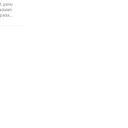
, perlu
adalah
 pada
na ...