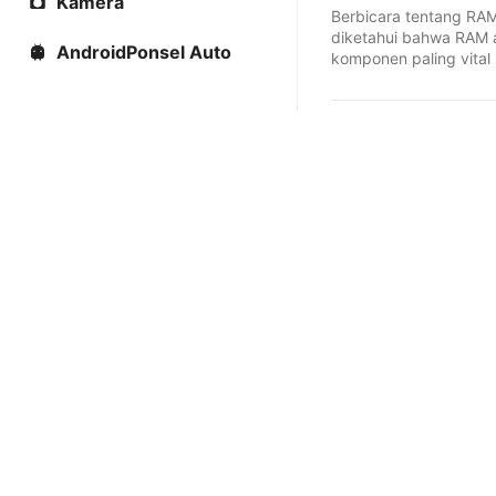
Kamera
Berbicara tentang RAM
diketahui bahwa RAM 
AndroidPonsel Auto
komponen paling vital
sebuah perangkat, kare