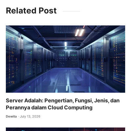
c
itt
ai
at
e
Related Post
e
er
l
s
gr
b
A
a
o
p
m
o
p
k
Server Adalah: Pengertian, Fungsi, Jenis, dan
Perannya dalam Cloud Computing
Dewita
July 13, 2026