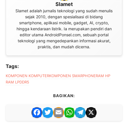
Slamet
Slamet adalah jurnalis teknologi yang sudah menulis
sejak 2010, dengan spesialisasi di bidang
smartphone, aplikasi mobile, gadget, AI, crypto,
hingga kendaraan listrik. Ia merupakan pendiri dan
editor utama AndroidPonsel.com, sebuah portal
teknologi yang mengedepankan informasi akurat,
praktis, dan mudah dicerna.
Tags:
KOMPONEN KOMPUTER
KOMPONEN SMARPHONE
RAM HP
RAM LPDDR5
BAGIKAN:
F
T
E
W
T
X
a
w
m
h
el