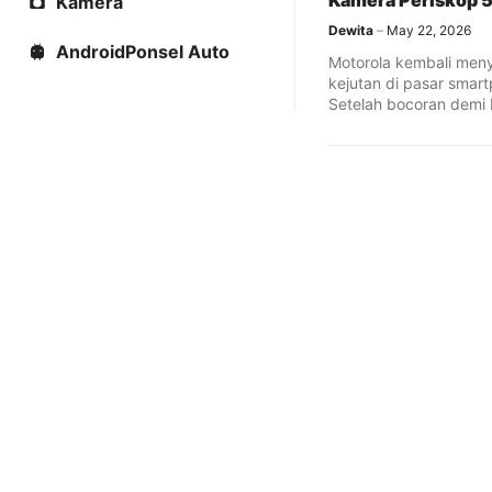
Kamera Periskop
Kamera
Dewita
May 22, 2026
AndroidPonsel Auto
Motorola kembali men
kejutan di pasar smart
Setelah bocoran demi
bermunculan, kali ini ...