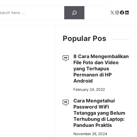
ch
X
Instagra
Facebo
Linke
Popular Pos
8 Cara Mengembalikan
File Foto dan Video
yang Terhapus
Permanen di HP
Android
February 24, 2022
Cara Mengetahui
Password WiFi
Tetangga yang Belum
Terhubung di Laptop:
Panduan Praktis
November 26, 2024