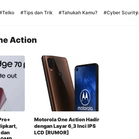
Sear
#Telko
#Tips dan Trik
#Tahukah Kamu?
#Cyber Scurity
ne Action
Pro+
Motorola One Action Hadir
ipkart,
dengan Layar 6,3 Inci IPS
 dan
LCD [RUMOR]