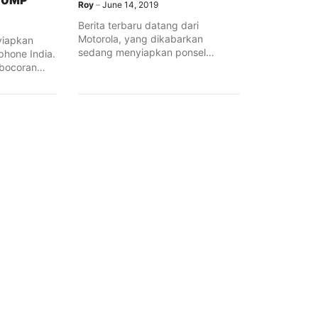
 50MP
Roy
June 14, 2019
Berita terbaru datang dari
Motorola, yang dikabarkan
yiapkan
sedang menyiapkan ponsel
phone India.
terbarunya bernama Motorola One
 bocoran
Action, ...