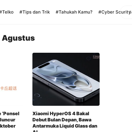
Sear
#Telko
#Tips dan Trik
#Tahukah Kamu?
#Cyber Scurity
 Agustus
 ‘Ponsel
Xiaomi HyperOS 4 Bakal
luncur
Debut Bulan Depan, Bawa
Oktober
Antarmuka Liquid Glass dan