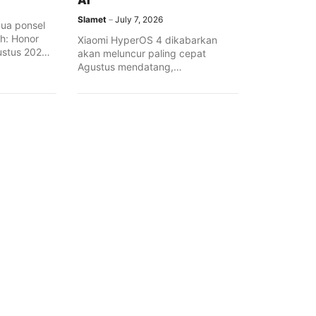
AI
Slamet
July 7, 2026
dua ponsel
ah: Honor
Xiaomi HyperOS 4 dikabarkan
ustus 2026
akan meluncur paling cepat
 Oktober
Agustus mendatang,
ne diklaim
menghadirkan desain ulang
pertama
antarmuka, peningkatan performa
imbal unik.
berbasis AI, serta integrasi lintas
perangkat yang lebih luas.