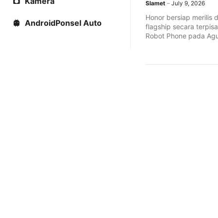
Kamera
Slamet
July 9, 2026
Honor bersiap merilis 
AndroidPonsel Auto
flagship secara terpis
Robot Phone pada Ag
dan seri Magic9 pada
2026. Honor Robot Pho
sebagai ponsel robot 
dunia dengan kamera g