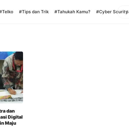
Sear
#Telko
#Tips dan Trik
#Tahukah Kamu?
#Cyber Scurity
ra dan
asi Digital
in Maju