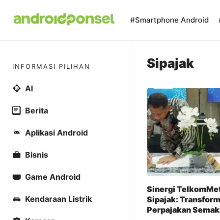
Skip
to
#Smartphone Android
content
Sipajak
INFORMASI PILIHAN
AI
Berita
Aplikasi Android
Bisnis
Game Android
Sinergi TelkomMet
Kendaraan Listrik
Sipajak: Transform
Perpajakan Semak