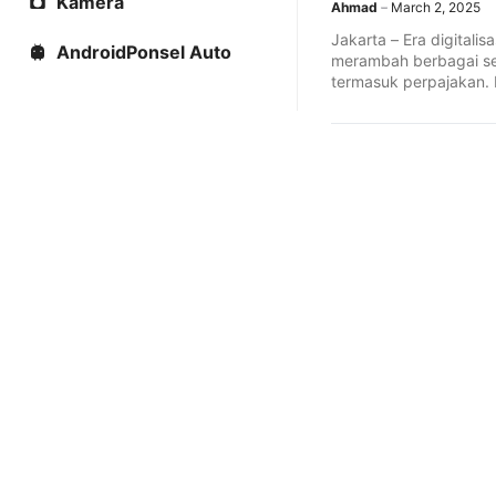
Kamera
Ahmad
March 2, 2025
Jakarta – Era digitalis
AndroidPonsel Auto
merambah berbagai se
termasuk perpajakan.
upaya menghadirkan s
perpajakan ...