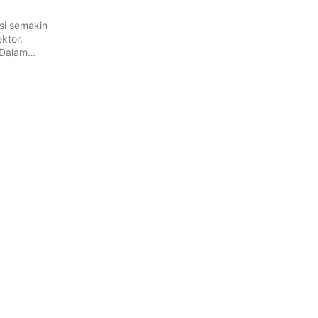
asi semakin
ktor,
 Dalam
olusi