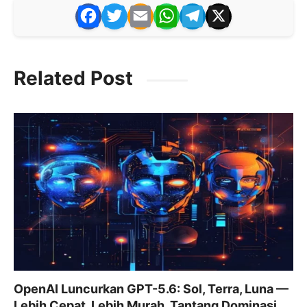
F
T
E
W
T
X
a
w
m
h
el
c
itt
ai
at
e
Related Post
e
er
l
s
gr
b
A
a
o
p
m
o
p
k
OpenAI Luncurkan GPT-5.6: Sol, Terra, Luna —
Lebih Cepat, Lebih Murah, Tantang Dominasi