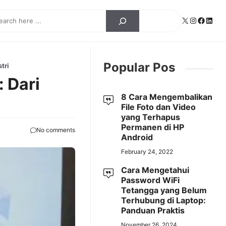
ch
X
Instagra
Facebo
Linke
Popular Pos
tri
 Dari
8 Cara Mengembalikan
File Foto dan Video
yang Terhapus
Permanen di HP
No comments
Android
February 24, 2022
Cara Mengetahui
Password WiFi
Tetangga yang Belum
Terhubung di Laptop:
Panduan Praktis
November 26, 2024