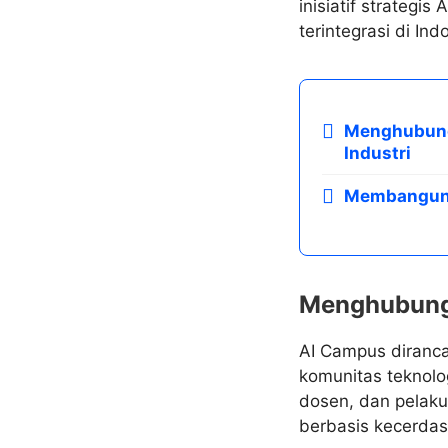
inisiatif strategi
terintegrasi di Ind
Menghubungk
Industri
Membangun 
Menghubungka
AI Campus diranca
komunitas teknolog
dosen, dan pelaku
berbasis kecerdasan