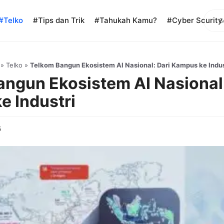
Sear
#Telko
#Tips dan Trik
#Tahukah Kamu?
#Cyber Scurity
»
Telko
»
Telkom Bangun Ekosistem AI Nasional: Dari Kampus ke Indus
ngun Ekosistem AI Nasional:
e Industri
5