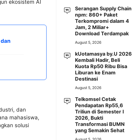
gun ekosistem AI
Serangan Supply Chain
npm: 860+ Paket
Terkompromi dalam 4
Jam, 2 Miliar+
Download Terdampak
 dan
August 5, 2026
kUotamasya by.U 2026
Kembali Hadir, Beli
Kuota Rp50 Ribu Bisa
Liburan ke Enam
Destinasi
August 5, 2026
Telkomsel Cetak
Pendapatan Rp55,6
ustri, dan
Triliun di Semester I
 mana mahasiswa,
2026, Bukti
Transformasi BUMN
gkan solusi
yang Semakin Sehat
August 5, 2026