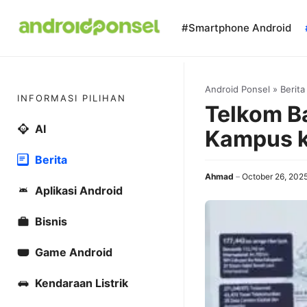
Skip
to
#Smartphone Android
content
Android Ponsel
»
Berita
INFORMASI PILIHAN
Telkom Ba
AI
Kampus k
Berita
Ahmad
October 26, 202
Aplikasi Android
Bisnis
Game Android
Kendaraan Listrik