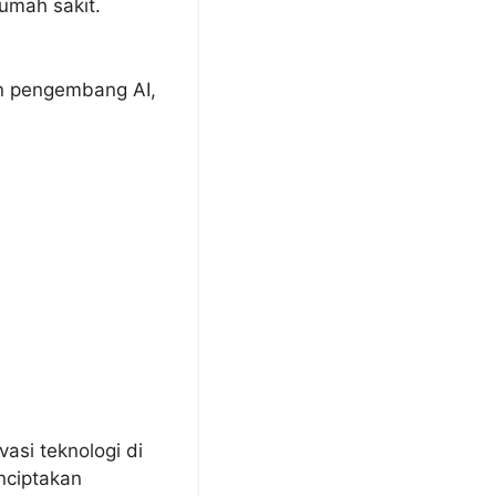
rumah sakit.
an pengembang AI,
asi teknologi di
nciptakan