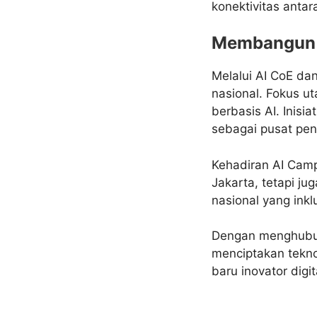
konektivitas antara
Membangun F
Melalui AI CoE da
nasional. Fokus ut
berbasis AI. Inisi
sebagai pusat pen
Kehadiran AI Camp
Jakarta, tetapi j
nasional yang inkl
Dengan menghubung
menciptakan tekn
baru inovator digit