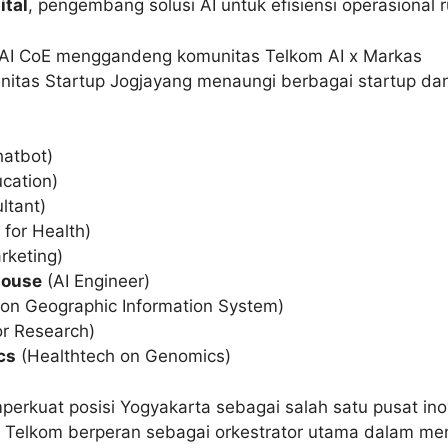
ital
, pengembang solusi AI untuk efisiensi operasional 
m AI CoE menggandeng komunitas Telkom AI x Markas
nitas Startup Jogjayang menaungi berbagai startup d
hatbot)
cation)
ltant)
 for Health)
rketing)
House
(AI Engineer)
 on Geographic Information System)
or Research)
cs
(Healthtech on Genomics)
perkuat posisi Yogyakarta sebagai salah satu pusat inov
 Telkom berperan sebagai orkestrator utama dalam me