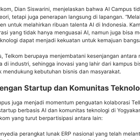
lkom, Dian Siswarini, menjelaskan bahwa AI Campus ti
ori, tetapi juga penerapan langsung di lapangan. “Melalu
 untuk melahirkan ribuan talenta AI di Indonesia. Kami
i yang tidak hanya menguasai AI, namun juga bisa me
teknologi dapat menjadi kekuatan untuk kemajuan bangsa
, Telkom berupaya menjembatani kesenjangan antara r
 di industri, sehingga inovasi yang lahir dari kampus b
uk mendukung kebutuhan bisnis dan masyarakat.
dengan Startup dan Komunitas Teknolo
mpus juga menjadi momentum penguatan kolaborasi Tel
tartup berbasis AI dan komunitas teknologi di Yogyaka
kom yang turut berpartisipasi antara lain:
enyedia perangkat lunak ERP nasional yang telah melanta