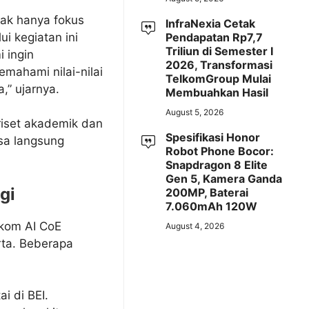
dak hanya fokus
InfraNexia Cetak
i kegiatan ini
Pendapatan Rp7,7
Triliun di Semester I
 ingin
2026, Transformasi
mahami nilai-nilai
TelkomGroup Mulai
,” ujarnya.
Membuahkan Hasil
August 5, 2026
iset akademik dan
Spesifikasi Honor
isa langsung
Robot Phone Bocor:
Snapdragon 8 Elite
Gen 5, Kamera Ganda
gi
200MP, Baterai
7.060mAh 120W
kom AI CoE
August 4, 2026
rta. Beberapa
i di BEI.