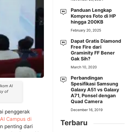
Panduan Lengkap
Kompres Foto di HP
hingga 200KB
February 20, 2025
Dapat Gratis Diamond
Free Fire dari
Graminity FF Bener
Gak Sih?
March 10, 2020
Perbandingan
Spesifikasi Samsung
lkom AI
Galaxy A51 vs Galaxy
sy of
A71, Ponsel dengan
Quad Camera
December 16, 2019
ai penggerak
AI Campus di
Terbaru
n penting dari