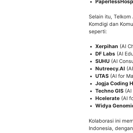
PaperlessHosp
Selain itu, Telko
Komdigi dan Komu
seperti:
Xerpihan
(AI C
DF Labs
(AI Edu
SUHU
(AI Consu
Nutreecy.AI
(AI
UTAS
(AI for Ma
Jogja Coding 
Techno GIS
(AI
Hcelerate
(AI f
Widya Genomi
Kolaborasi ini mem
Indonesia, dengan