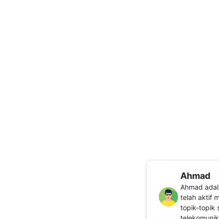
Ahmad
Ahmad adala
telah aktif
topik-topik 
telekomunika