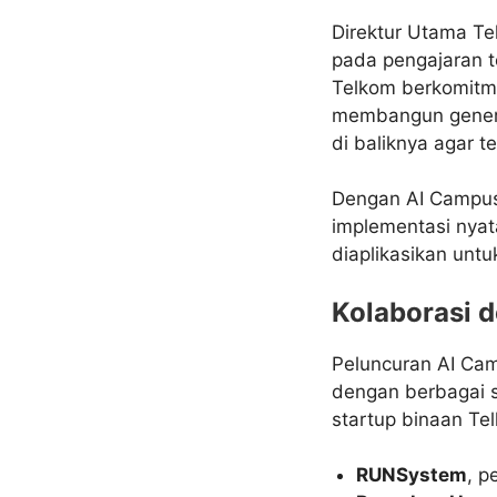
Direktur Utama Te
pada pengajaran te
Telkom berkomitmen
membangun generas
di baliknya agar 
Dengan AI Campus
implementasi nyata
diaplikasikan unt
Kolaborasi 
Peluncuran AI Ca
dengan berbagai s
startup binaan Tel
RUNSystem
, p