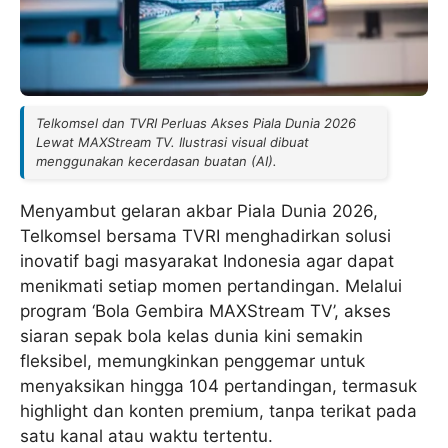
Telkomsel dan TVRI Perluas Akses Piala Dunia 2026
Lewat MAXStream TV. Ilustrasi visual dibuat
menggunakan kecerdasan buatan (AI).
Menyambut gelaran akbar Piala Dunia 2026,
Telkomsel bersama TVRI menghadirkan solusi
inovatif bagi masyarakat Indonesia agar dapat
menikmati setiap momen pertandingan. Melalui
program ‘Bola Gembira MAXStream TV’, akses
siaran sepak bola kelas dunia kini semakin
fleksibel, memungkinkan penggemar untuk
menyaksikan hingga 104 pertandingan, termasuk
highlight dan konten premium, tanpa terikat pada
satu kanal atau waktu tertentu.