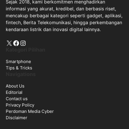
Sejak 2018, kami berkomitmen menghadirkan
informasi yang akurat, kredibel, dan berbasis riset,
mencakup berbagai kategori seperti gadget, aplikasi,
fintech, Berita Telekomunikasi, hingga perkembangan
kendaraan listrik dan inovasi digital lainnya.
X
Facebook
Instagram
Kategori Pilihan
Smartphone
Tips & Tricks
Navigations
About Us
Editorial
Contact us
Privacy Policy
Perdoman Media Cyber
Disclaimer