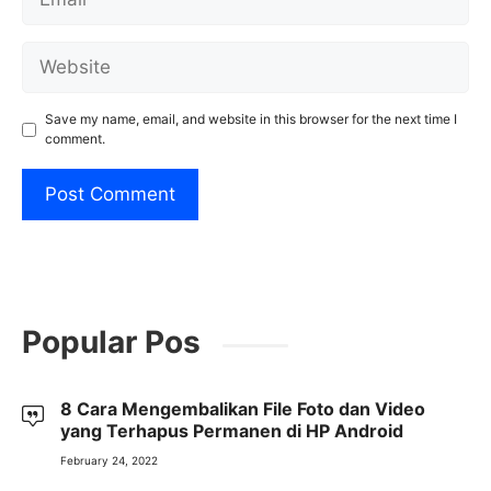
Website
Save my name, email, and website in this browser for the next time I
comment.
Popular Pos
8 Cara Mengembalikan File Foto dan Video
yang Terhapus Permanen di HP Android
February 24, 2022