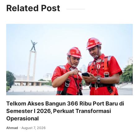
Related Post
e
er
l
s
gr
b
A
a
o
p
m
o
p
k
Telkom Akses Bangun 366 Ribu Port Baru di
Semester I 2026, Perkuat Transformasi
Operasional
Ahmad
August 7, 2026