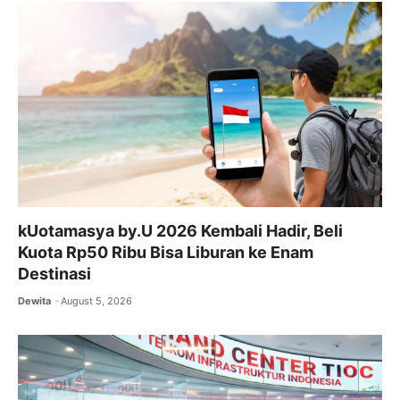
kUotamasya by.U 2026 Kembali Hadir, Beli
Kuota Rp50 Ribu Bisa Liburan ke Enam
Destinasi
Dewita
August 5, 2026