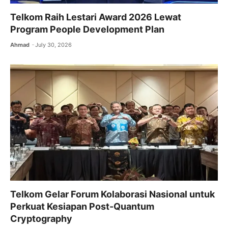
Telkom Raih Lestari Award 2026 Lewat
Program People Development Plan
Ahmad
July 30, 2026
Telkom Gelar Forum Kolaborasi Nasional untuk
Perkuat Kesiapan Post-Quantum
Cryptography