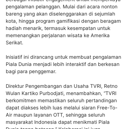
pengalaman pelanggan. Mulai dari acara nonton
bareng yang akan diselenggarakan di sejumlah
kota, hingga program gamifikasi dengan beragam
hadiah menarik, termasuk kesempatan untuk
memenangkan perjalanan wisata ke Amerika
Serikat.
Inisiatif ini dirancang untuk membuat pengalaman
Piala Dunia menjadi lebih interaktif dan berkesan
bagi para penggemar.
Direktur Pengembangan dan Usaha TVRI, Retno
Wulan Kartiko Purbodjati, menambahkan, “TVRI
berkomitmen memastikan seluruh pertandingan
dapat diakses lebih luas melalui siaran Free-To-
Air maupun layanan OTT, sehingga seluruh
masyarakat Indonesia dapat menikmati Piala