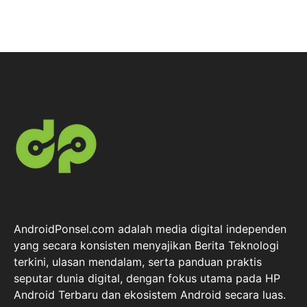
AndroidPonsel.com adalah media digital independen
yang secara konsisten menyajikan Berita Teknologi
terkini, ulasan mendalam, serta panduan praktis
seputar dunia digital, dengan fokus utama pada HP
Android Terbaru dan ekosistem Android secara luas.