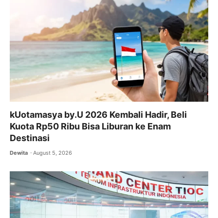
o
p
k
kUotamasya by.U 2026 Kembali Hadir, Beli
Kuota Rp50 Ribu Bisa Liburan ke Enam
Destinasi
Dewita
August 5, 2026