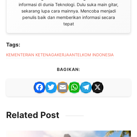
informasi di dunia Teknologi. Dulu suka main gitar,
sekarang lupa cara mainnya. Mencoba menjadi
penulis baik dan memberikan informasi secara
tepat
Tags:
KEMENTERIAN KETENAGAKERJAAN
TELKOM INDONESIA
BAGIKAN:
F
T
E
W
T
X
a
w
m
h
el
c
itt
ai
at
e
Related Post
e
er
l
s
gr
b
A
a
o
p
m