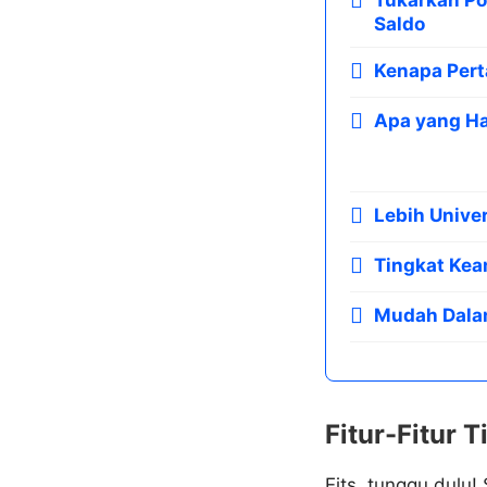
Saldo
Kenapa Pert
Apa yang H
Lebih Unive
Tingkat Kea
Mudah Dala
Fitur-Fitur T
Eits, tunggu dulu!