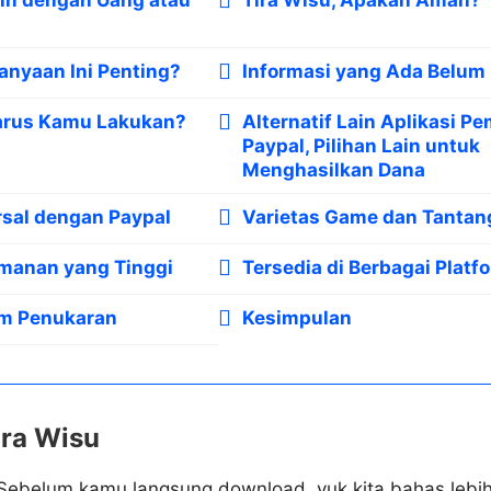
anyaan Ini Penting?
Informasi yang Ada Belum
arus Kamu Lakukan?
Alternatif Lain Aplikasi Pe
Paypal, Pilihan Lain untuk
Menghasilkan Dana
rsal dengan Paypal
Varietas Game dan Tantan
manan yang Tinggi
Tersedia di Berbagai Platf
m Penukaran
Kesimpulan
ira Wisu
 Sebelum kamu langsung download, yuk kita bahas lebih l