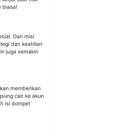
 biasa!
sial. Dari misi
tegi dan keahlian
tin juga semakin
 akan memberikan
gsung cair ke akun
h isi dompet