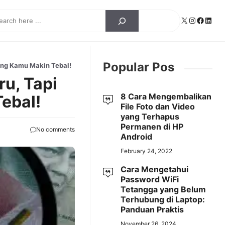
ch
X
Instagra
Facebo
Linke
Popular Pos
ong Kamu Makin Tebal!
u, Tapi
8 Cara Mengembalikan
ebal!
File Foto dan Video
yang Terhapus
Permanen di HP
No comments
Android
February 24, 2022
Cara Mengetahui
Password WiFi
Tetangga yang Belum
Terhubung di Laptop:
Panduan Praktis
November 26, 2024