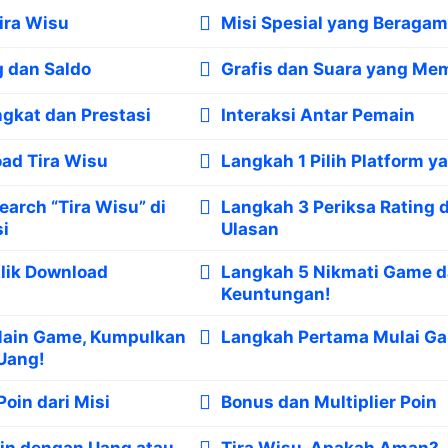
Tira Wisu
Misi Spesial yang Beragam
 dan Saldo
Grafis dan Suara yang M
ngkat dan Prestasi
Interaksi Antar Pemain
ad Tira Wisu
Langkah 1 Pilih Platform 
earch “Tira Wisu” di
Langkah 3 Periksa Rating 
si
Ulasan
lik Download
Langkah 5 Nikmati Game d
Keuntungan!
Main Game, Kumpulkan
Langkah Pertama Mulai G
 Uang!
oin dari Misi
Bonus dan Multiplier Poin
in dengan Uang atau
Tira Wisu, Apakah Aman?