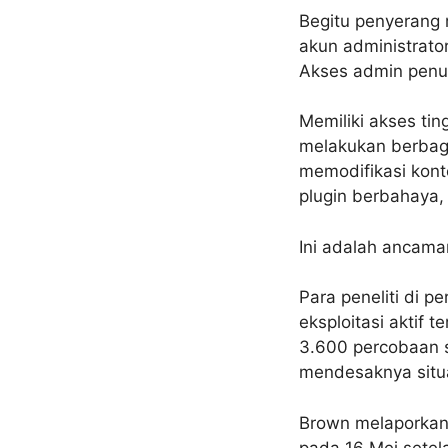
Begitu penyerang 
akun administrator
Akses admin penuh
Memiliki akses ti
melakukan berbaga
memodifikasi kont
plugin berbahaya, 
Ini adalah ancama
Para peneliti di 
eksploitasi aktif 
3.600 percobaan 
mendesaknya situas
Brown melaporkan 
pada 16 Mei setela