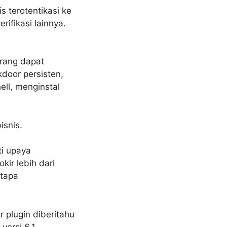
 terotentikasi ke
ifikasi lainnya.
erang dapat
door persisten,
ll, menginstal
isnis.
ti upaya
kir lebih dari
etapa
 plugin diberitahu
versi 6.1.