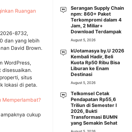
Serangan Supply Chain
nginkan Ruangan
npm: 860+ Paket
Terkompromi dalam 4
Jam, 2 Miliar+
Download Terdampak
E-2026-8732,
.0 dan yang lebih
August 5, 2026
manan David Brown.
kUotamasya by.U 2026
Kembali Hadir, Beli
Kuota Rp50 Ribu Bisa
em WordPress,
Liburan ke Enam
 disesuaikan.
Destinasi
properti, situs
August 5, 2026
 lokasi di peta.
Telkomsel Cetak
Pendapatan Rp55,6
au Memperlambat?
Triliun di Semester I
2026, Bukti
i dampaknya cukup
Transformasi BUMN
yang Semakin Sehat
August 5, 2026