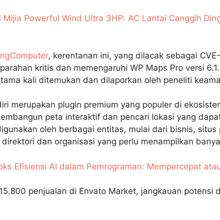
 Mijia Powerful Wind Ultra 3HP: AC Lantai Canggih Di
ingComputer
, kerentanan ini, yang dilacak sebagai CV
keparahan kritis dan memengaruhi WP Maps Pro versi 6.1
ertama kali ditemukan dan dilaporkan oleh peneliti kea
ri merupakan plugin premium yang populer di ekosist
embangun peta interaktif dan pencari lokasi yang dapat
igunakan oleh berbagai entitas, mulai dari bisnis, situs 
 direktori dan organisasi yang perlu menampilkan banyak
oks Efisiensi AI dalam Pemrograman: Mempercepat at
 15.800 penjualan di Envato Market, jangkauan potens