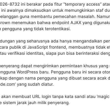
26-8732 ini berakar pada fitur “temporary access” at
ur ini awalnya dimaksudkan untuk memungkinkan staf d
pelanggan guna membantu pemecahan masalah. Namun, 
rown menemukan bahwa endpoint AJAX yang digunakan 
 pengguna yang tidak terotentikasi.
lindungan yang seharusnya ada hanya mengandalkan pe
ara publik di JavaScript frontend, membuatnya tidak efek
tau verifikasi identitas, siapa pun bisa berinteraksi denga
, penyerang dapat mengirimkan permintaan khusus yan
gguna WordPress baru. Pengguna baru ini secara otom
ngkap dengan nama pengguna yang dibuat secara acak d
ode.com’ yang sudah diatur.
em akan membuat URL login tanpa kata sandi atau ‘magic
 sistem jarak jauh milik penyerang.