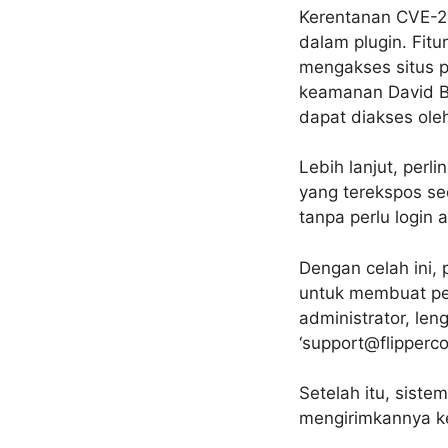
Kerentanan CVE-20
dalam plugin. Fit
mengakses situs 
keamanan David B
dapat diakses oleh
Lebih lanjut, per
yang terekspos sec
tanpa perlu login a
Dengan celah ini
untuk membuat pen
administrator, le
‘support@flipperc
Setelah itu, sist
mengirimkannya ke