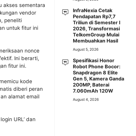
au akses sementara
InfraNexia Cetak
ukungan vendor
Pendapatan Rp7,7
peneliti
Triliun di Semester I
untuk fitur ini
2026, Transformasi
TelkomGroup Mulai
Membuahkan Hasil
August 5, 2026
meriksaan nonce
tif. Ini berarti,
Spesifikasi Honor
n fitur ini.
Robot Phone Bocor:
Snapdragon 8 Elite
Gen 5, Kamera Ganda
g memicu kode
200MP, Baterai
atis diberi peran
7.060mAh 120W
an alamat email
August 4, 2026
 login URL’ dan