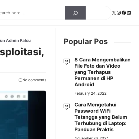
ch
X
Instagra
Facebo
Linke
Popular Pos
kun Admin Palsu
ploitasi,
8 Cara Mengembalikan
File Foto dan Video
yang Terhapus
Permanen di HP
No comments
Android
February 24, 2022
Cara Mengetahui
Password WiFi
Tetangga yang Belum
Terhubung di Laptop:
Panduan Praktis
November 26, 2024