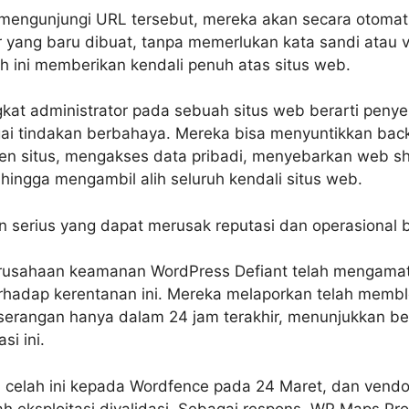
mengunjungi URL tersebut, mereka akan secara otomatis
 yang baru dibuat, tanpa memerlukan kata sandi atau ver
 ini memberikan kendali penuh atas situs web.
ngkat administrator pada sebuah situs web berarti peny
i tindakan berbahaya. Mereka bisa menyuntikkan back
en situs, mengakses data pribadi, menyebarkan web she
hingga mengambil alih seluruh kendali situs web.
n serius yang dapat merusak reputasi dan operasional b
perusahaan keamanan WordPress Defiant telah mengama
terhadap kerentanan ini. Mereka melaporkan telah memblo
serangan hanya dalam 24 jam terakhir, menunjukkan b
i ini.
celah ini kepada Wordfence pada 24 Maret, dan vendor
h eksploitasi divalidasi. Sebagai respons, WP Maps Pro 