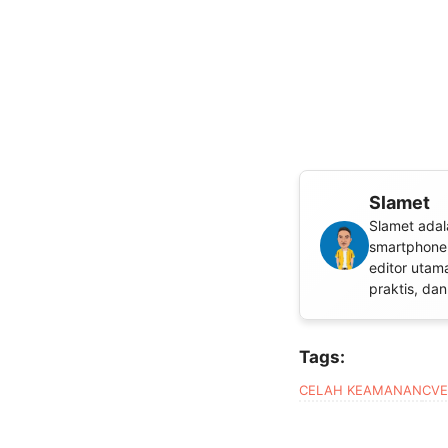
Slamet
Slamet adal
smartphone,
editor utam
praktis, da
Tags:
CELAH KEAMANAN
CVE