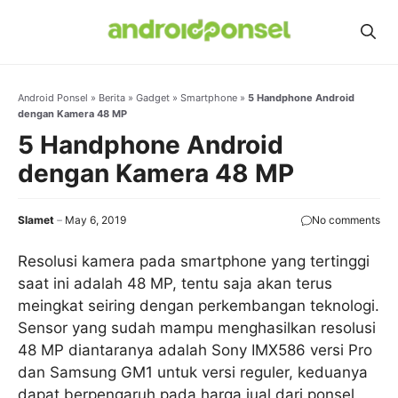
Skip
to
content
Android Ponsel
»
Berita
»
Gadget
»
Smartphone
»
5 Handphone Android
dengan Kamera 48 MP
5 Handphone Android
dengan Kamera 48 MP
Slamet
May 6, 2019
No comments
Resolusi kamera pada smartphone yang tertinggi
saat ini adalah 48 MP, tentu saja akan terus
meingkat seiring dengan perkembangan teknologi.
Sensor yang sudah mampu menghasilkan resolusi
48 MP diantaranya adalah Sony IMX586 versi Pro
dan Samsung GM1 untuk versi reguler, keduanya
dapat berpengaruh pada harga jual dari ponsel