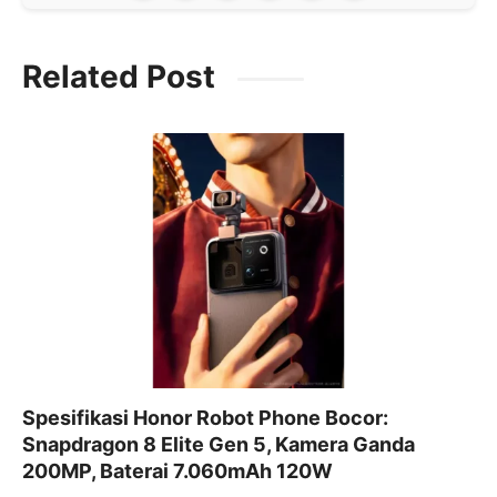
a
w
m
h
el
c
itt
ai
at
e
Related Post
e
er
l
s
gr
b
A
a
o
p
m
o
p
k
Spesifikasi Honor Robot Phone Bocor:
Snapdragon 8 Elite Gen 5, Kamera Ganda
200MP, Baterai 7.060mAh 120W