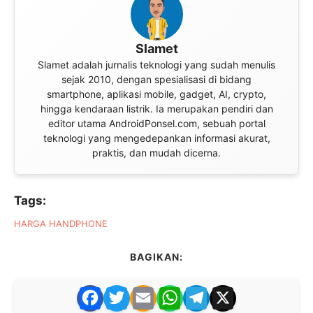
Slamet
Slamet adalah jurnalis teknologi yang sudah menulis
sejak 2010, dengan spesialisasi di bidang
smartphone, aplikasi mobile, gadget, AI, crypto,
hingga kendaraan listrik. Ia merupakan pendiri dan
editor utama AndroidPonsel.com, sebuah portal
teknologi yang mengedepankan informasi akurat,
praktis, dan mudah dicerna.
Tags:
HARGA HANDPHONE
BAGIKAN:
F
T
E
W
T
X