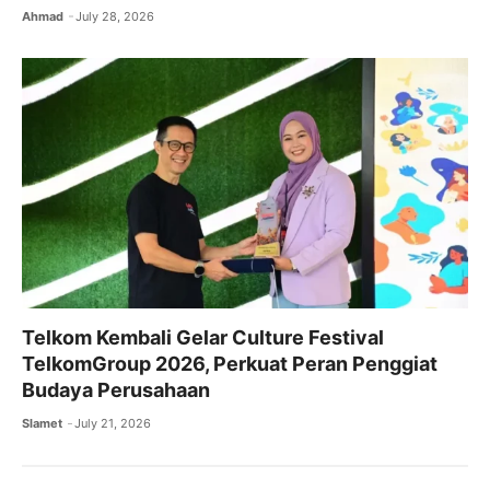
Ahmad
July 28, 2026
Telkom Kembali Gelar Culture Festival
TelkomGroup 2026, Perkuat Peran Penggiat
Budaya Perusahaan
Slamet
July 21, 2026