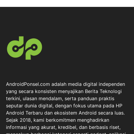
AndroidPonsel.com adalah media digital independen
yang secara konsisten menyajikan Berita Teknologi
terkini, ulasan mendalam, serta panduan praktis
seputar dunia digital, dengan fokus utama pada HP
Android Terbaru dan ekosistem Android secara luas.
Sejak 2018, kami berkomitmen menghadirkan
informasi yang akurat, kredibel, dan berbasis riset,