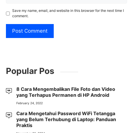
Save my name, email, and website in this browser for the next time I
comment.
Popular Pos
8 Cara Mengembalikan File Foto dan Video
yang Terhapus Permanen di HP Android
February 24, 2022
Cara Mengetahui Password WiFi Tetangga
yang Belum Terhubung di Laptop: Panduan
Praktis