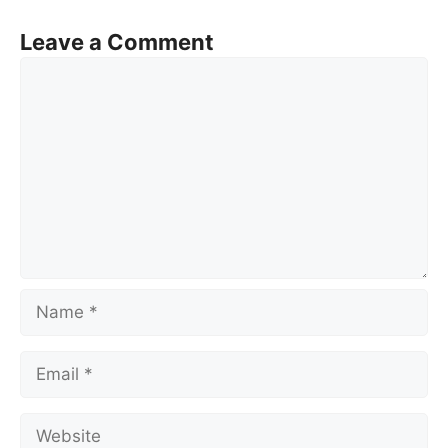
Leave a Comment
Comment
Name
Email
Website