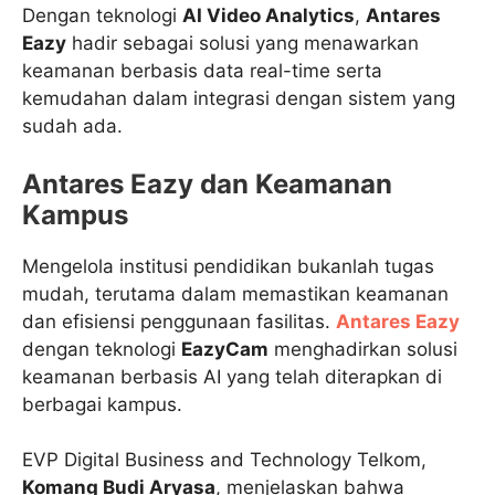
Dengan teknologi
AI Video Analytics
,
Antares
Eazy
hadir sebagai solusi yang menawarkan
keamanan berbasis data real-time serta
kemudahan dalam integrasi dengan sistem yang
sudah ada.
Antares Eazy dan Keamanan
Kampus
Mengelola institusi pendidikan bukanlah tugas
mudah, terutama dalam memastikan keamanan
dan efisiensi penggunaan fasilitas.
Antares Eazy
dengan teknologi
EazyCam
menghadirkan solusi
keamanan berbasis AI yang telah diterapkan di
berbagai kampus.
EVP Digital Business and Technology Telkom,
Komang Budi Aryasa
, menjelaskan bahwa