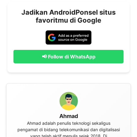
Jadikan AndroidPonsel situs
favoritmu di Google
📢 Follow di WhatsApp
Ahmad
Ahmad adalah penulis teknologi sekaligus
pengamat di bidang telekomunikasi dan digitalisasi
yang telah aktif menulis sejak 2018. Di