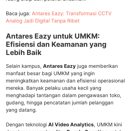
Baca juga:
Antares Eazy: Transformasi CCTV
Analog Jadi Digital Tanpa Ribet
Antares Eazy untuk UMKM:
Efisiensi dan Keamanan yang
Lebih Baik
Selain kampus,
Antares Eazy
juga memberikan
manfaat besar bagi UMKM yang ingin
meningkatkan keamanan dan efisiensi operasional
mereka. Banyak pelaku usaha kecil yang
menghadapi tantangan dalam pengawasan toko,
gudang, hingga pencatatan jumlah pelanggan
yang datang.
Dengan teknologi
AI Video Analytics
, UMKM kini