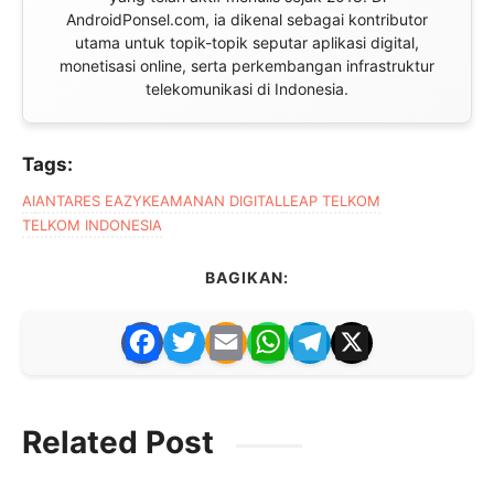
AndroidPonsel.com, ia dikenal sebagai kontributor
utama untuk topik-topik seputar aplikasi digital,
monetisasi online, serta perkembangan infrastruktur
telekomunikasi di Indonesia.
Tags:
AI
ANTARES EAZY
KEAMANAN DIGITAL
LEAP TELKOM
TELKOM INDONESIA
BAGIKAN:
F
T
E
W
T
X
a
w
m
h
el
c
itt
ai
at
e
Related Post
e
er
l
s
gr
b
A
a