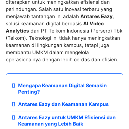
diterapkan untuk meningkatkan efisiensi dan
perlindungan. Salah satu inovasi terbaru yang
menjawab tantangan ini adalah
Antares Eazy
,
solusi keamanan digital berbasis
AI Video
Analytics
dari PT Telkom Indonesia (Persero) Tbk
(Telkom). Teknologi ini tidak hanya meningkatkan
keamanan di lingkungan kampus, tetapi juga
membantu UMKM dalam mengelola
operasionalnya dengan lebih cerdas dan efisien.
Mengapa Keamanan Digital Semakin
Penting?
Antares Eazy dan Keamanan Kampus
Antares Eazy untuk UMKM Efisiensi dan
Keamanan yang Lebih Baik