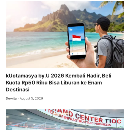
o
p
m
o
p
k
kUotamasya by.U 2026 Kembali Hadir, Beli
Kuota Rp50 Ribu Bisa Liburan ke Enam
Destinasi
Dewita
August 5, 2026