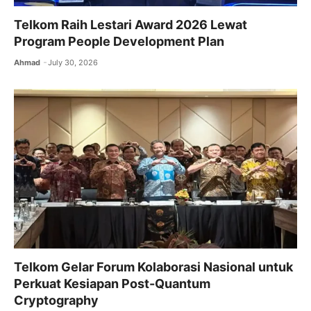
Telkom Raih Lestari Award 2026 Lewat
Program People Development Plan
Ahmad
July 30, 2026
Telkom Gelar Forum Kolaborasi Nasional untuk
Perkuat Kesiapan Post-Quantum
Cryptography