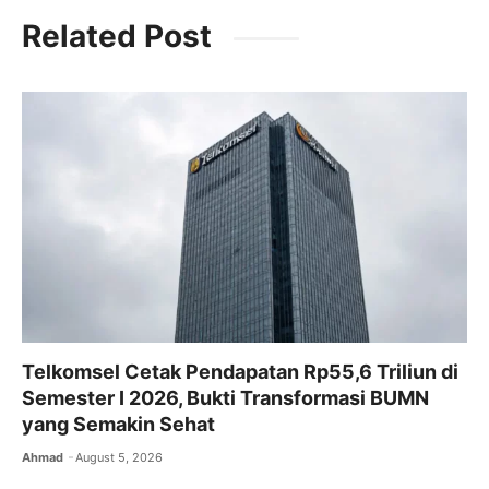
c
itt
ai
at
e
Related Post
e
er
l
s
gr
b
A
a
o
p
m
o
p
k
Telkomsel Cetak Pendapatan Rp55,6 Triliun di
Semester I 2026, Bukti Transformasi BUMN
yang Semakin Sehat
Ahmad
August 5, 2026