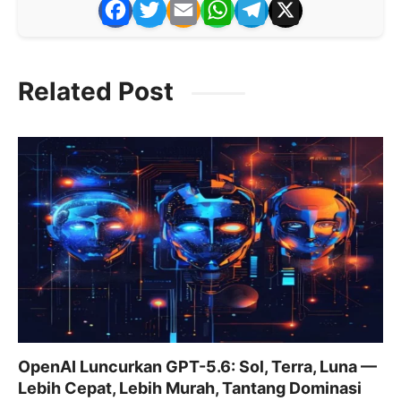
F
T
E
W
T
X
a
w
m
h
el
c
itt
ai
at
e
Related Post
e
er
l
s
gr
b
A
a
o
p
m
o
p
k
OpenAI Luncurkan GPT-5.6: Sol, Terra, Luna —
Lebih Cepat, Lebih Murah, Tantang Dominasi