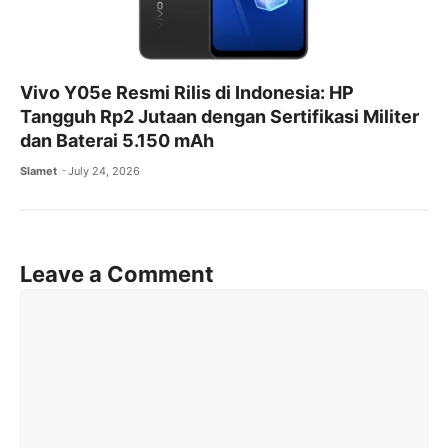
Vivo Y05e Resmi Rilis di Indonesia: HP
Tangguh Rp2 Jutaan dengan Sertifikasi Militer
dan Baterai 5.150 mAh
Slamet
July 24, 2026
Leave a Comment
Comment