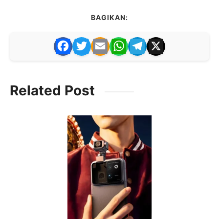
BAGIKAN:
F
T
E
W
T
X
a
w
m
h
el
c
itt
ai
at
e
Related Post
e
er
l
s
gr
b
A
a
o
p
m
o
p
k