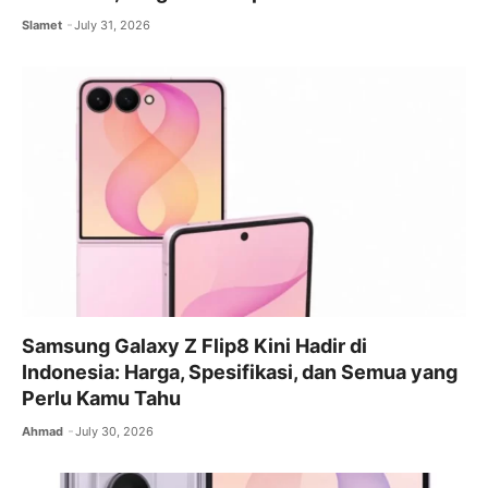
Slamet
July 31, 2026
Samsung Galaxy Z Flip8 Kini Hadir di
Indonesia: Harga, Spesifikasi, dan Semua yang
Perlu Kamu Tahu
Ahmad
July 30, 2026