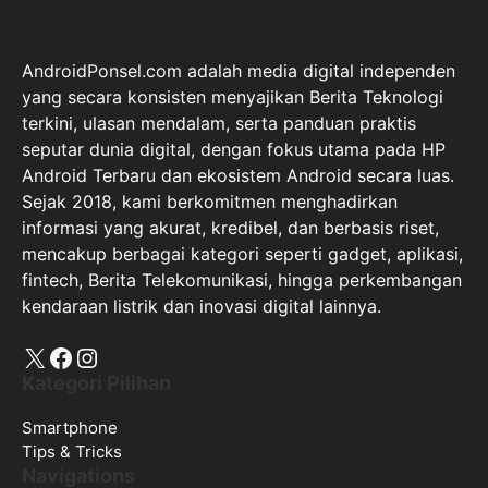
AndroidPonsel.com adalah media digital independen
yang secara konsisten menyajikan Berita Teknologi
terkini, ulasan mendalam, serta panduan praktis
seputar dunia digital, dengan fokus utama pada HP
Android Terbaru dan ekosistem Android secara luas.
Sejak 2018, kami berkomitmen menghadirkan
informasi yang akurat, kredibel, dan berbasis riset,
mencakup berbagai kategori seperti gadget, aplikasi,
fintech, Berita Telekomunikasi, hingga perkembangan
kendaraan listrik dan inovasi digital lainnya.
X
Facebook
Instagram
Kategori Pilihan
Smartphone
Tips & Tricks
Navigations