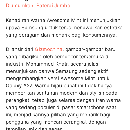
Diumumkan, Baterai Jumbo!
Kehadiran warna Awesome Mint ini menunjukkan
upaya Samsung untuk terus menawarkan estetika
yang beragam dan menarik bagi konsumennya.
Dilansir dari
Gizmochina
, gambar-gambar baru
yang dibagikan oleh pembocor terkemuka di
industri, Mohammed Khatr, secara jelas
menunjukkan bahwa Samsung sedang aktif
mengembangkan versi Awesome Mint untuk
Galaxy A27. Warna hijau pucat ini tidak hanya
memberikan sentuhan modern dan stylish pada
perangkat, tetapi juga selaras dengan tren warna
yang sedang populer di pasar smartphone saat
ini, menjadikannya pilihan yang menarik bagi
pengguna yang mencari perangkat dengan
tampilan unik dan segar.