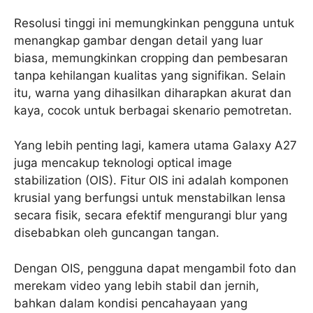
Resolusi tinggi ini memungkinkan pengguna untuk
menangkap gambar dengan detail yang luar
biasa, memungkinkan cropping dan pembesaran
tanpa kehilangan kualitas yang signifikan. Selain
itu, warna yang dihasilkan diharapkan akurat dan
kaya, cocok untuk berbagai skenario pemotretan.
Yang lebih penting lagi, kamera utama Galaxy A27
juga mencakup teknologi optical image
stabilization (OIS). Fitur OIS ini adalah komponen
krusial yang berfungsi untuk menstabilkan lensa
secara fisik, secara efektif mengurangi blur yang
disebabkan oleh guncangan tangan.
Dengan OIS, pengguna dapat mengambil foto dan
merekam video yang lebih stabil dan jernih,
bahkan dalam kondisi pencahayaan yang