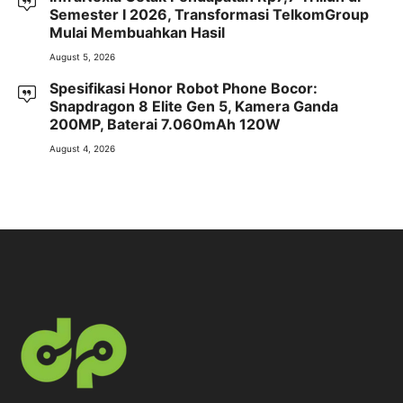
Semester I 2026, Transformasi TelkomGroup
Mulai Membuahkan Hasil
August 5, 2026
Spesifikasi Honor Robot Phone Bocor:
Snapdragon 8 Elite Gen 5, Kamera Ganda
200MP, Baterai 7.060mAh 120W
August 4, 2026