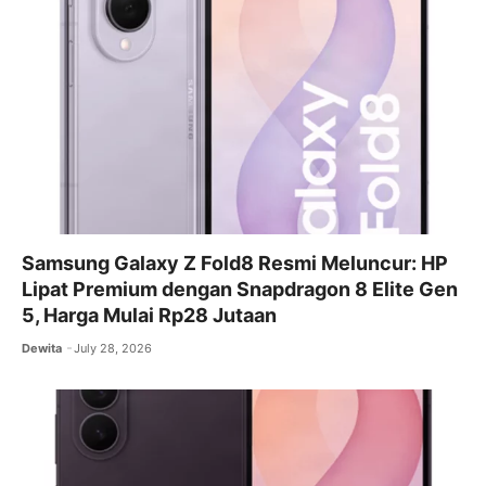
Samsung Galaxy Z Fold8 Resmi Meluncur: HP
Lipat Premium dengan Snapdragon 8 Elite Gen
5, Harga Mulai Rp28 Jutaan
Dewita
July 28, 2026