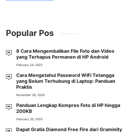
Popular Pos
8 Cara Mengembalikan File Foto dan Video
yang Terhapus Permanen di HP Android
February 24, 2022
Cara Mengetahui Password WiFi Tetangga
yang Belum Terhubung di Laptop: Panduan
Praktis
November 26, 2024
Panduan Lengkap Kompres Foto di HP hingga
200KB
February 20, 2025
Dapat Gratis Diamond Free Fire dari Graminity