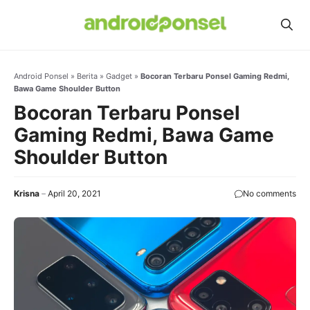
Skip
to
content
Android Ponsel
»
Berita
»
Gadget
»
Bocoran Terbaru Ponsel Gaming Redmi,
Bawa Game Shoulder Button
Bocoran Terbaru Ponsel
Gaming Redmi, Bawa Game
Shoulder Button
Krisna
April 20, 2021
No comments