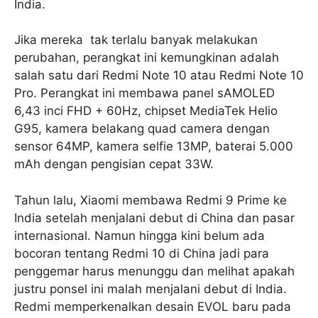
India.
Jika mereka tak terlalu banyak melakukan
perubahan, perangkat ini kemungkinan adalah
salah satu dari Redmi Note 10 atau Redmi Note 10
Pro. Perangkat ini membawa panel sAMOLED
6,43 inci FHD + 60Hz, chipset MediaTek Helio
G95, kamera belakang quad camera dengan
sensor 64MP, kamera selfie 13MP, baterai 5.000
mAh dengan pengisian cepat 33W.
Tahun lalu, Xiaomi membawa Redmi 9 Prime ke
India setelah menjalani debut di China dan pasar
internasional. Namun hingga kini belum ada
bocoran tentang Redmi 10 di China jadi para
penggemar harus menunggu dan melihat apakah
justru ponsel ini malah menjalani debut di India.
Redmi memperkenalkan desain EVOL baru pada