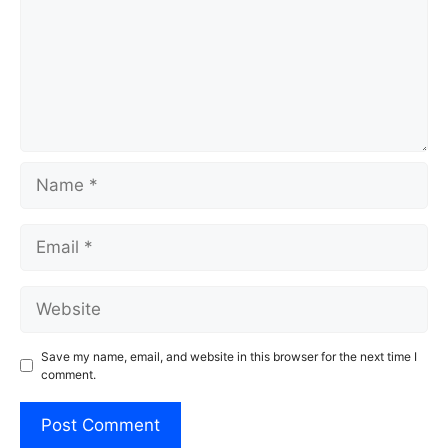
Name
Email
Website
Save my name, email, and website in this browser for the next time I
comment.