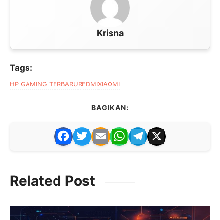
Krisna
Tags:
HP GAMING TERBARU
REDMI
XIAOMI
BAGIKAN:
F
T
E
W
T
X
a
w
m
h
el
c
itt
ai
at
e
Related Post
e
er
l
s
gr
b
A
a
o
p
m