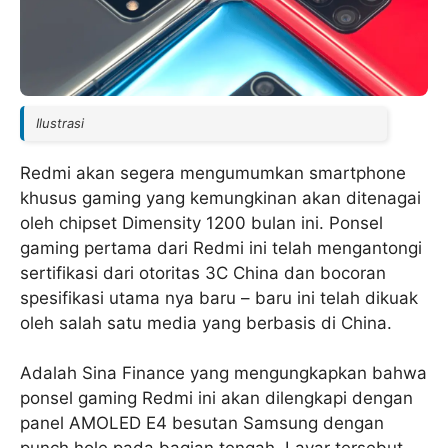
Ilustrasi
Redmi akan segera mengumumkan smartphone
khusus gaming yang kemungkinan akan ditenagai
oleh chipset Dimensity 1200 bulan ini. Ponsel
gaming pertama dari Redmi ini telah mengantongi
sertifikasi dari otoritas 3C China dan bocoran
spesifikasi utama nya baru – baru ini telah dikuak
oleh salah satu media yang berbasis di China.
Adalah Sina Finance yang mengungkapkan bahwa
ponsel gaming Redmi ini akan dilengkapi dengan
panel AMOLED E4 besutan Samsung dengan