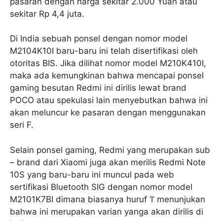
pasaran dengan harga sekitar 2.000 Yuan atau
sekitar Rp 4,4 juta.
Di India sebuah ponsel dengan nomor model
M2104K10I baru-baru ini telah disertifikasi oleh
otoritas BIS. Jika dilihat nomor model M210K410I,
maka ada kemungkinan bahwa mencapai ponsel
gaming besutan Redmi ini dirilis lewat brand
POCO atau spekulasi lain menyebutkan bahwa ini
akan meluncur ke pasaran dengan menggunakan
seri F.
Selain ponsel gaming, Redmi yang merupakan sub
– brand dari Xiaomi juga akan merilis Redmi Note
10S yang baru-baru ini muncul pada web
sertifikasi Bluetooth SIG dengan nomor model
M2101K7BI dimana biasanya huruf ‘I’ menunjukan
bahwa ini merupakan varian yanga akan dirilis di