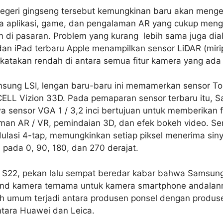
egeri gingseng tersebut kemungkinan baru akan mengem
da aplikasi, game, dan pengalaman AR yang cukup men
 di pasaran. Problem yang kurang lebih sama juga dia
an iPad terbaru Apple menampilkan sensor LiDAR (miri
atakan rendah di antara semua fitur kamera yang ada s
sung LSI, lengan baru-baru ini memamerkan sensor To
ELL Vizion 33D. Pada pemaparan sensor terbaru itu, 
 sensor VGA 1 / 3,2 inci bertujuan untuk memberikan fo
man AR / VR, pemindaian 3D, dan efek bokeh video. Sens
dulasi 4-tap, memungkinkan setiap piksel menerima sin
pada 0, 90, 180, dan 270 derajat.
y S22, pekan lalu sempat beredar kabar bahwa Samsun
d kamera ternama untuk kamera smartphone andalann
 umum terjadi antara produsen ponsel dengan produse
ntara Huawei dan Leica.