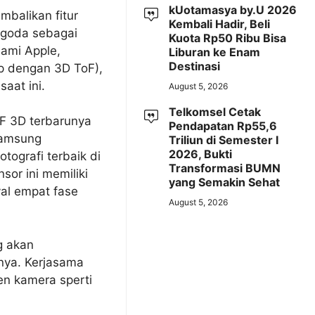
kUotamasya by.U 2026
balikan fitur
Kembali Hadir, Beli
ggoda sebagai
Kuota Rp50 Ribu Bisa
lami Apple,
Liburan ke Enam
Destinasi
p dengan 3D ToF),
aat ini.
August 5, 2026
Telkomsel Cetak
F 3D terbarunya
Pendapatan Rp55,6
Samsung
Triliun di Semester I
2026, Bukti
tografi terbaik di
Transformasi BUMN
or ini memiliki
yang Semakin Sehat
yal empat fase
August 5, 2026
g akan
ya. Kerjasama
n kamera sperti