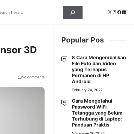
ch
X
Instagra
Facebo
Linke
Popular Pos
ensor 3D
8 Cara Mengembalikan
File Foto dan Video
yang Terhapus
Permanen di HP
No comments
Android
February 24, 2022
Cara Mengetahui
Password WiFi
Tetangga yang Belum
Terhubung di Laptop:
Panduan Praktis
November 26, 2024