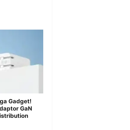
iga Gadget!
Adaptor GaN
stribution