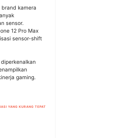
n brand kamera
banyak
n sensor.
one 12 Pro Max
sasi sensor-shift
 diperkenalkan
enampilkan
inerja gaming.
ASI YANG KURANG TEPAT