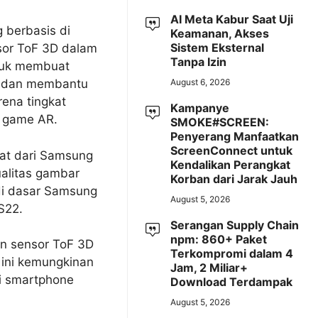
AI Meta Kabur Saat Uji
 berbasis di
Keamanan, Akses
Sistem Eksternal
sor ToF 3D dalam
Tanpa Izin
ntuk membuat
August 6, 2026
k dan membantu
ena tingkat
Kampanye
– game AR.
SMOKE#SCREEN:
Penyerang Manfaatkan
ScreenConnect untuk
bat dari Samsung
Kendalikan Perangkat
alitas gambar
Korban dari Jarak Jauh
di dasar Samsung
August 5, 2026
S22.
Serangan Supply Chain
npm: 860+ Paket
n sensor ToF 3D
Terkompromi dalam 4
 ini kemungkinan
Jam, 2 Miliar+
i smartphone
Download Terdampak
August 5, 2026