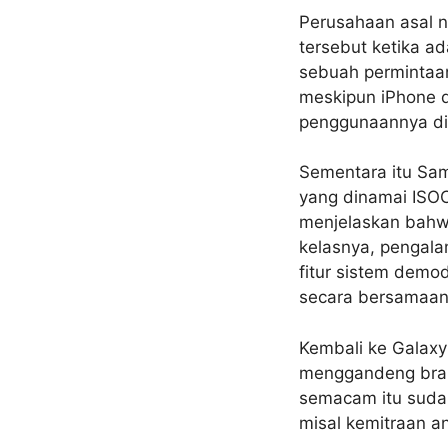
Perusahaan asal n
tersebut ketika a
sebuah permintaan
meskipun iPhone d
penggunaannya dik
Sementara itu Sam
yang dinamai ISOC
menjelaskan bahwa
kelasnya, pengala
fitur sistem demo
secara bersamaan 
Kembali ke Galax
menggandeng bran
semacam itu sudah
misal kemitraan a