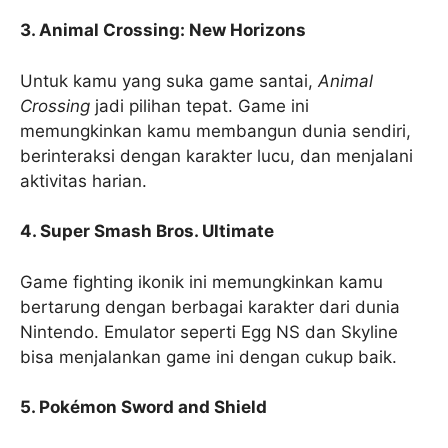
3. Animal Crossing: New Horizons
Untuk kamu yang suka game santai,
Animal
Crossing
jadi pilihan tepat. Game ini
memungkinkan kamu membangun dunia sendiri,
berinteraksi dengan karakter lucu, dan menjalani
aktivitas harian.
4. Super Smash Bros. Ultimate
Game fighting ikonik ini memungkinkan kamu
bertarung dengan berbagai karakter dari dunia
Nintendo. Emulator seperti Egg NS dan Skyline
bisa menjalankan game ini dengan cukup baik.
5. Pokémon Sword and Shield