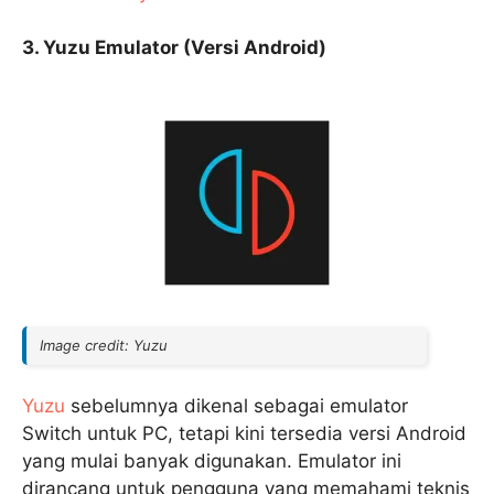
3. Yuzu Emulator (Versi Android)
Image credit: Yuzu
Yuzu
sebelumnya dikenal sebagai emulator
Switch untuk PC, tetapi kini tersedia versi Android
yang mulai banyak digunakan. Emulator ini
dirancang untuk pengguna yang memahami teknis