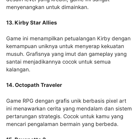
menyenangkan untuk dimainkan.
13. Kirby Star Allies
Game ini menampilkan petualangan Kirby dengan
kemampuan uniknya untuk menyerap kekuatan
musuh. Grafisnya yang imut dan gameplay yang
santai menjadikannya cocok untuk semua
kalangan.
14. Octopath Traveler
Game RPG dengan grafis unik berbasis pixel art
ini menawarkan cerita yang mendalam dan sistem
pertarungan strategis. Cocok untuk kamu yang
mencari pengalaman bermain yang berbeda.