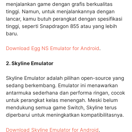
menjalankan game dengan grafis berkualitas
tinggi. Namun, untuk menjalankannya dengan
lancar, kamu butuh perangkat dengan spesifikasi
tinggi, seperti Snapdragon 855 atau yang lebih
baru.
Download Egg NS Emulator for Android
.
2. Skyline Emulator
Skyline Emulator adalah pilihan open-source yang
sedang berkembang. Emulator ini menawarkan
antarmuka sederhana dan performa ringan, cocok
untuk perangkat kelas menengah. Meski belum
mendukung semua game Switch, Skyline terus
diperbarui untuk meningkatkan kompatibilitasnya.
Download Skyline Emulator for Android
.