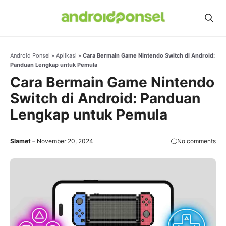
Skip
to
content
Android Ponsel
»
Aplikasi
»
Cara Bermain Game Nintendo Switch di Android:
Panduan Lengkap untuk Pemula
Cara Bermain Game Nintendo
Switch di Android: Panduan
Lengkap untuk Pemula
Slamet
November 20, 2024
No comments