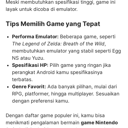
Meski membutuhkan spesifikasi tinggi, game ini
layak untuk dicoba di emulator.
Tips Memilih Game yang Tepat
Performa Emulator:
Beberapa game, seperti
The Legend of Zelda: Breath of the Wild
,
membutuhkan emulator yang stabil seperti Egg
NS atau Yuzu.
Spesifikasi HP:
Pilih game yang ringan jika
perangkat Android kamu spesifikasinya
terbatas.
Genre Favorit:
Ada banyak pilihan, mulai dari
RPG, platformer, hingga multiplayer. Sesuaikan
dengan preferensi kamu.
Dengan daftar game populer ini, kamu bisa
menikmati pengalaman bermain
game Nintendo