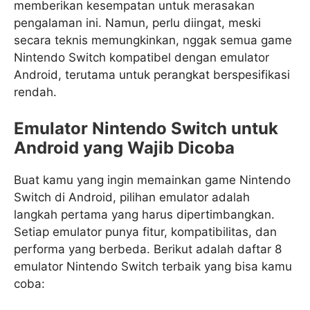
memberikan kesempatan untuk merasakan
pengalaman ini. Namun, perlu diingat, meski
secara teknis memungkinkan, nggak semua game
Nintendo Switch kompatibel dengan emulator
Android, terutama untuk perangkat berspesifikasi
rendah.
Emulator Nintendo Switch untuk
Android yang Wajib Dicoba
Buat kamu yang ingin memainkan game Nintendo
Switch di Android, pilihan emulator adalah
langkah pertama yang harus dipertimbangkan.
Setiap emulator punya fitur, kompatibilitas, dan
performa yang berbeda. Berikut adalah daftar 8
emulator Nintendo Switch terbaik yang bisa kamu
coba: