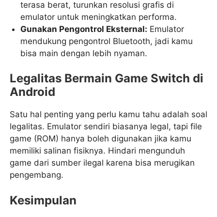
terasa berat, turunkan resolusi grafis di
emulator untuk meningkatkan performa.
Gunakan Pengontrol Eksternal:
Emulator
mendukung pengontrol Bluetooth, jadi kamu
bisa main dengan lebih nyaman.
Legalitas Bermain Game Switch di
Android
Satu hal penting yang perlu kamu tahu adalah soal
legalitas. Emulator sendiri biasanya legal, tapi file
game (ROM) hanya boleh digunakan jika kamu
memiliki salinan fisiknya. Hindari mengunduh
game dari sumber ilegal karena bisa merugikan
pengembang.
Kesimpulan