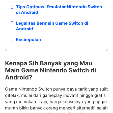
Tips Optimasi Emulator Nintendo Switch
di Android
Legalitas Bermain Game Switch di
Android
Kesimpulan
Kenapa Sih Banyak yang Mau
Main Game Nintendo Switch di
Android?
Game Nintendo Switch punya daya tarik yang sulit
ditolak, mulai dari gameplay inovatif hingga grafis
yang memukau. Tapi, harga konsolnya yang nggak
murah bikin banyak orang mencari alternatif, salah