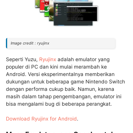
Image credit : ryujinx
Seperti Yuzu,
Ryujinx
adalah emulator yang
populer di PC dan kini mulai merambah ke
Android. Versi eksperimentalnya memberikan
dukungan untuk beberapa game Nintendo Switch
dengan performa cukup baik. Namun, karena
masih dalam tahap pengembangan, emulator ini
bisa mengalami bug di beberapa perangkat.
Download Ryujinx for Android
.