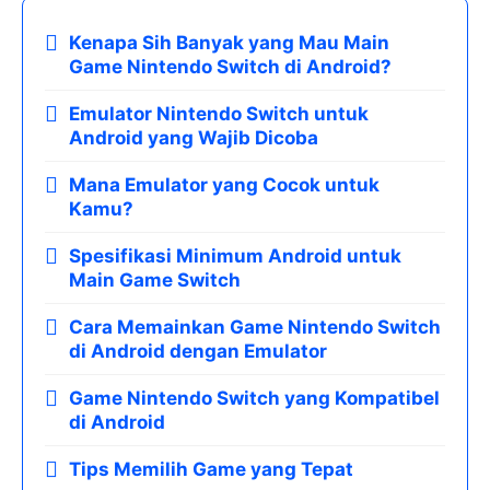
Kenapa Sih Banyak yang Mau Main
Game Nintendo Switch di Android?
Emulator Nintendo Switch untuk
Android yang Wajib Dicoba
Mana Emulator yang Cocok untuk
Kamu?
Spesifikasi Minimum Android untuk
Main Game Switch
Cara Memainkan Game Nintendo Switch
di Android dengan Emulator
Game Nintendo Switch yang Kompatibel
di Android
Tips Memilih Game yang Tepat