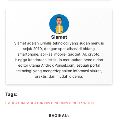
Slamet
Slamet adalah jurnalis teknologi yang sudah menulis
sejak 2010, dengan spesialisasi di bidang
smartphone, aplikasi mobile, gadget, AI, crypto,
hingga kendaraan listrik. Ia merupakan pendiri dan
editor utama AndroidPonsel.com, sebuah portal
teknologi yang mengedepankan informasi akurat,
praktis, dan mudah dicerna.
Tags:
EMULATOR
EMULATOR NINTENDO
NINTENDO SWITCH
BAGIKAN: