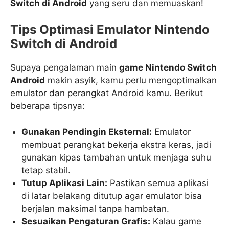
Switch di Android
yang seru dan memuaskan!
Tips Optimasi Emulator Nintendo
Switch di Android
Supaya pengalaman main
game Nintendo Switch
Android
makin asyik, kamu perlu mengoptimalkan
emulator dan perangkat Android kamu. Berikut
beberapa tipsnya:
Gunakan Pendingin Eksternal:
Emulator
membuat perangkat bekerja ekstra keras, jadi
gunakan kipas tambahan untuk menjaga suhu
tetap stabil.
Tutup Aplikasi Lain:
Pastikan semua aplikasi
di latar belakang ditutup agar emulator bisa
berjalan maksimal tanpa hambatan.
Sesuaikan Pengaturan Grafis:
Kalau game