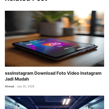
b
A
a
o
p
m
o
p
k
sssInstagram Download Foto Video Instagram
Jadi Mudah
Ahmad
July 30, 2026