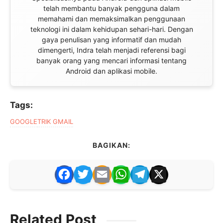
telah membantu banyak pengguna dalam
memahami dan memaksimalkan penggunaan
teknologi ini dalam kehidupan sehari-hari. Dengan
gaya penulisan yang informatif dan mudah
dimengerti, Indra telah menjadi referensi bagi
banyak orang yang mencari informasi tentang
Android dan aplikasi mobile.
Tags:
GOOGLE
TRIK GMAIL
BAGIKAN:
F
T
E
W
T
X
a
w
m
h
el
c
itt
ai
at
e
Related Post
e
er
l
s
gr