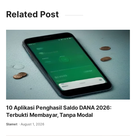
c
itt
ai
at
e
Related Post
e
er
l
s
gr
b
A
a
o
p
m
o
p
k
10 Aplikasi Penghasil Saldo DANA 2026:
Terbukti Membayar, Tanpa Modal
Slamet
August 1, 2026