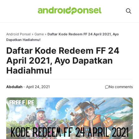
Skip
to
content
Android Ponsel
»
Game
»
Daftar Kode Redeem FF 24 April 2021, Ayo
Dapatkan Hadiahmu!
Daftar Kode Redeem FF 24
April 2021, Ayo Dapatkan
Hadiahmu!
Abdullah
April 24, 2021
No comments