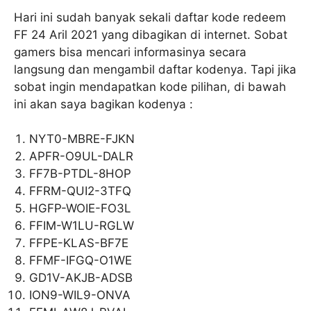
Hari ini sudah banyak sekali daftar kode redeem
FF 24 Aril 2021 yang dibagikan di internet. Sobat
gamers bisa mencari informasinya secara
langsung dan mengambil daftar kodenya. Tapi jika
sobat ingin mendapatkan kode pilihan, di bawah
ini akan saya bagikan kodenya :
NYT0-MBRE-FJKN
APFR-O9UL-DALR
FF7B-PTDL-8HOP
FFRM-QUI2-3TFQ
HGFP-WOIE-FO3L
FFIM-W1LU-RGLW
FFPE-KLAS-BF7E
FFMF-IFGQ-O1WE
GD1V-AKJB-ADSB
ION9-WIL9-ONVA