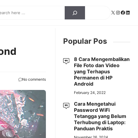
ch
X
Instagra
Facebo
Linke
Popular Pos
mond
8 Cara Mengembalikan
File Foto dan Video
yang Terhapus
Permanen di HP
No comments
Android
February 24, 2022
Cara Mengetahui
Password WiFi
Tetangga yang Belum
Terhubung di Laptop:
Panduan Praktis
November 26, 2024