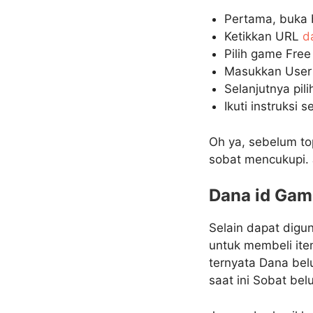
Pertama, buka b
Ketikkan URL
d
Pilih game Free 
Masukkan User 
Selanjutnya pil
Ikuti instruksi 
Oh ya, sebelum to
sobat mencukupi. J
Dana id Gam
Selain dapat digu
untuk membeli ite
ternyata Dana be
saat ini Sobat be