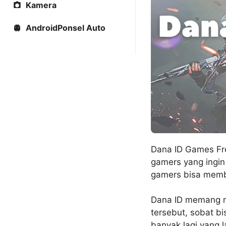
Kamera
AndroidPonsel Auto
Dana ID Games Fre
gamers yang ingi
gamers bisa membe
Dana ID memang m
tersebut, sobat bi
banyak lagi yang 