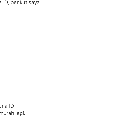
 ID, berikut saya
ana ID
urah lagi.