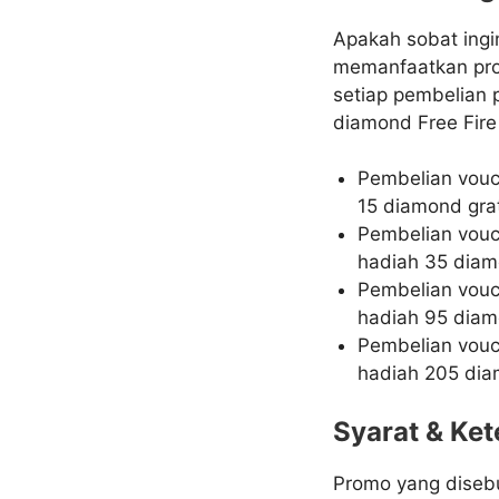
Apakah sobat ingi
memanfaatkan prom
setiap pembelian 
diamond Free Fire 
Pembelian vouc
15 diamond grat
Pembelian vou
hadiah 35 dia
Pembelian vou
hadiah 95 dia
Pembelian vou
hadiah 205 dia
Syarat & Ke
Promo yang disebu