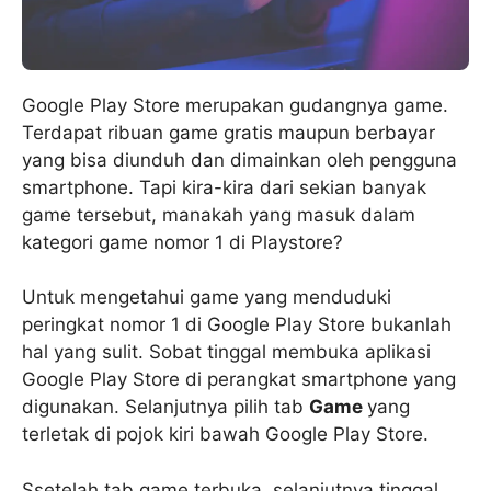
Google Play Store merupakan gudangnya game.
Terdapat ribuan game gratis maupun berbayar
yang bisa diunduh dan dimainkan oleh pengguna
smartphone. Tapi kira-kira dari sekian banyak
game tersebut, manakah yang masuk dalam
kategori game nomor 1 di Playstore?
Untuk mengetahui game yang menduduki
peringkat nomor 1 di Google Play Store bukanlah
hal yang sulit. Sobat tinggal membuka aplikasi
Google Play Store di perangkat smartphone yang
digunakan. Selanjutnya pilih tab
Game
yang
terletak di pojok kiri bawah Google Play Store.
Ssetelah tab game terbuka, selanjutnya tinggal