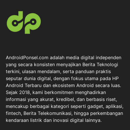
AndroidPonsel.com adalah media digital independen
yang secara konsisten menyajikan Berita Teknologi
terkini, ulasan mendalam, serta panduan praktis
seputar dunia digital, dengan fokus utama pada HP
Android Terbaru dan ekosistem Android secara luas.
Sejak 2018, kami berkomitmen menghadirkan
informasi yang akurat, kredibel, dan berbasis riset,
mencakup berbagai kategori seperti gadget, aplikasi,
fintech, Berita Telekomunikasi, hingga perkembangan
kendaraan listrik dan inovasi digital lainnya.