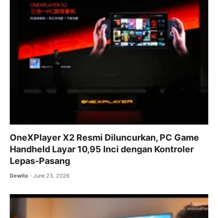
OneXPlayer X2 Resmi Diluncurkan, PC Game
Handheld Layar 10,95 Inci dengan Kontroler
Lepas-Pasang
Dewita
June 23, 2026