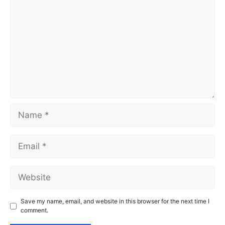
Name
Email
Website
Save my name, email, and website in this browser for the next time I
comment.