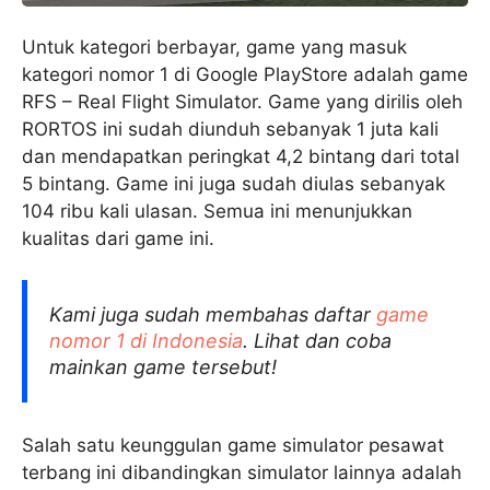
Untuk kategori berbayar, game yang masuk
kategori nomor 1 di Google PlayStore adalah game
RFS – Real Flight Simulator. Game yang dirilis oleh
RORTOS ini sudah diunduh sebanyak 1 juta kali
dan mendapatkan peringkat 4,2 bintang dari total
5 bintang. Game ini juga sudah diulas sebanyak
104 ribu kali ulasan. Semua ini menunjukkan
kualitas dari game ini.
Kami juga sudah membahas daftar
game
nomor 1 di Indonesia
. Lihat dan coba
mainkan game tersebut!
Salah satu keunggulan game simulator pesawat
terbang ini dibandingkan simulator lainnya adalah