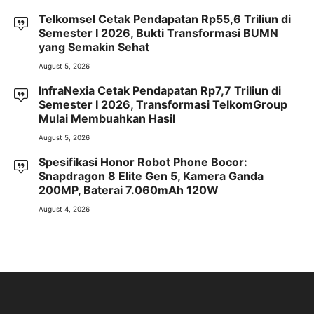
Telkomsel Cetak Pendapatan Rp55,6 Triliun di
Semester I 2026, Bukti Transformasi BUMN
yang Semakin Sehat
August 5, 2026
InfraNexia Cetak Pendapatan Rp7,7 Triliun di
Semester I 2026, Transformasi TelkomGroup
Mulai Membuahkan Hasil
August 5, 2026
Spesifikasi Honor Robot Phone Bocor:
Snapdragon 8 Elite Gen 5, Kamera Ganda
200MP, Baterai 7.060mAh 120W
August 4, 2026