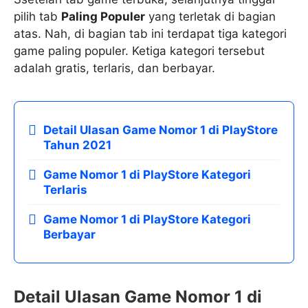
pilih tab
Paling Populer
yang terletak di bagian
atas. Nah, di bagian tab ini terdapat tiga kategori
game paling populer. Ketiga kategori tersebut
adalah gratis, terlaris, dan berbayar.
Detail Ulasan Game Nomor 1 di PlayStore
Tahun 2021
Game Nomor 1 di PlayStore Kategori
Terlaris
Game Nomor 1 di PlayStore Kategori
Berbayar
Detail Ulasan Game Nomor 1 di