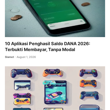
k
10 Aplikasi Penghasil Saldo DANA 2026:
Terbukti Membayar, Tanpa Modal
Slamet
August 1, 2026