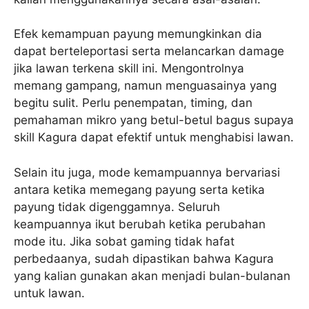
Efek kemampuan payung memungkinkan dia
dapat berteleportasi serta melancarkan damage
jika lawan terkena skill ini. Mengontrolnya
memang gampang, namun menguasainya yang
begitu sulit. Perlu penempatan, timing, dan
pemahaman mikro yang betul-betul bagus supaya
skill Kagura dapat efektif untuk menghabisi lawan.
Selain itu juga, mode kemampuannya bervariasi
antara ketika memegang payung serta ketika
payung tidak digenggamnya. Seluruh
keampuannya ikut berubah ketika perubahan
mode itu. Jika sobat gaming tidak hafat
perbedaanya, sudah dipastikan bahwa Kagura
yang kalian gunakan akan menjadi bulan-bulanan
untuk lawan.