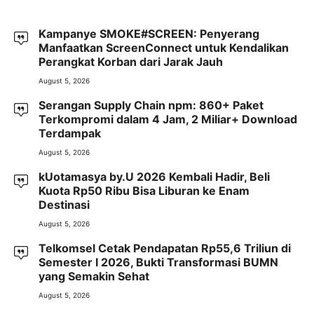
Kampanye SMOKE#SCREEN: Penyerang
Manfaatkan ScreenConnect untuk Kendalikan
Perangkat Korban dari Jarak Jauh
August 5, 2026
Serangan Supply Chain npm: 860+ Paket
Terkompromi dalam 4 Jam, 2 Miliar+ Download
Terdampak
August 5, 2026
kUotamasya by.U 2026 Kembali Hadir, Beli
Kuota Rp50 Ribu Bisa Liburan ke Enam
Destinasi
August 5, 2026
Telkomsel Cetak Pendapatan Rp55,6 Triliun di
Semester I 2026, Bukti Transformasi BUMN
yang Semakin Sehat
August 5, 2026