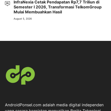
InfraNexia Cetak Pendapatan Rp7,7 Triliun di
Semester I 2026, Transformasi TelkomGroup
Mulai Membuahkan Hasil
August 5, 2026
AndroidPonsel.com adalah media digital independen
yang secara konsisten menyajikan Berita Teknologi