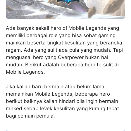
Ada banyak sekali hero di Mobile Legends yang
memiliki berbagai role yang bisa sobat gaming
mainkan beserta tingkat kesulitan yang beraneka
ragam. Ada yang sulit ada pula yang mudah. Tapi
menguasai hero yang Overpower bukan hal
mudah. Berikut adalah beberapa hero tersulit di
Mobile Legends.
Jika kalian baru bermain atau belum lama
memainkan Mobile Legends, beberapa hero
berikut baiknya kalian hindari bila ingin bermain
ranked sebab levek kesulitan yang kurang tepat
bagi pemain pemula.