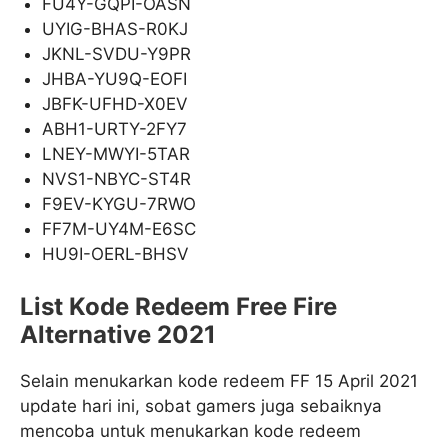
FU4Y-GQPI-OASN
UYIG-BHAS-R0KJ
JKNL-SVDU-Y9PR
JHBA-YU9Q-EOFI
JBFK-UFHD-X0EV
ABH1-URTY-2FY7
LNEY-MWYI-5TAR
NVS1-NBYC-ST4R
F9EV-KYGU-7RWO
FF7M-UY4M-E6SC
HU9I-OERL-BHSV
List Kode Redeem Free Fire
Alternative 2021
Selain menukarkan kode redeem FF 15 April 2021
update hari ini, sobat gamers juga sebaiknya
mencoba untuk menukarkan kode redeem