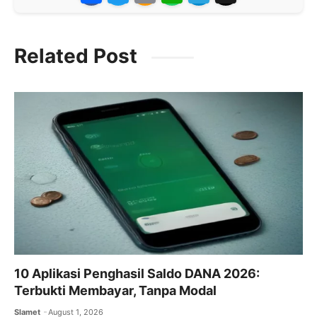
a
w
m
h
el
c
itt
ai
at
e
Related Post
e
er
l
s
gr
b
A
a
o
p
m
o
p
k
10 Aplikasi Penghasil Saldo DANA 2026:
Terbukti Membayar, Tanpa Modal
Slamet
August 1, 2026