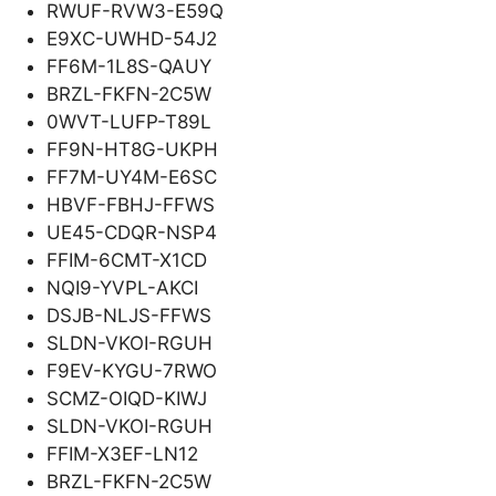
RWUF-RVW3-E59Q
E9XC-UWHD-54J2
FF6M-1L8S-QAUY
BRZL-FKFN-2C5W
0WVT-LUFP-T89L
FF9N-HT8G-UKPH
FF7M-UY4M-E6SC
HBVF-FBHJ-FFWS
UE45-CDQR-NSP4
FFIM-6CMT-X1CD
NQI9-YVPL-AKCI
DSJB-NLJS-FFWS
SLDN-VKOI-RGUH
F9EV-KYGU-7RWO
SCMZ-OIQD-KIWJ
SLDN-VKOI-RGUH
FFIM-X3EF-LN12
BRZL-FKFN-2C5W