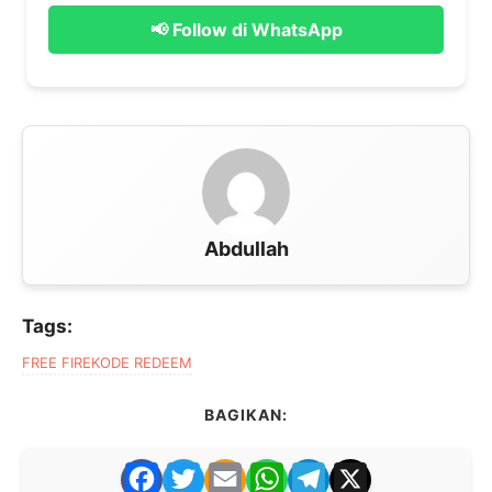
📢 Follow di WhatsApp
Abdullah
Tags:
FREE FIRE
KODE REDEEM
BAGIKAN:
F
T
E
W
T
X