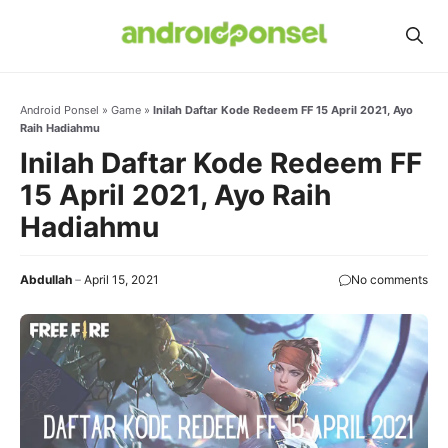
Skip
to
content
Android Ponsel
»
Game
»
Inilah Daftar Kode Redeem FF 15 April 2021, Ayo
Raih Hadiahmu
Inilah Daftar Kode Redeem FF
15 April 2021, Ayo Raih
Hadiahmu
Abdullah
April 15, 2021
No comments