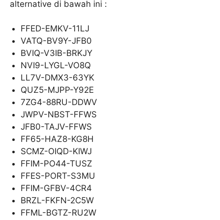
alternative di bawah ini :
FFED-EMKV-11LJ
VATQ-BV9Y-JFB0
BVIQ-V3IB-BRKJY
NVI9-LYGL-VO8Q
LL7V-DMX3-63YK
QUZ5-MJPP-Y92E
7ZG4-88RU-DDWV
JWPV-NBST-FFWS
JFB0-TAJV-FFWS
FF65-HAZ8-KG8H
SCMZ-OIQD-KIWJ
FFIM-PO44-TUSZ
FFES-PORT-S3MU
FFIM-GFBV-4CR4
BRZL-FKFN-2C5W
FFML-BGTZ-RU2W