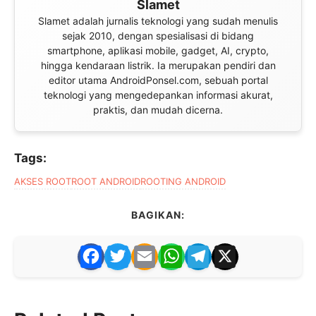
Slamet
Slamet adalah jurnalis teknologi yang sudah menulis
sejak 2010, dengan spesialisasi di bidang
smartphone, aplikasi mobile, gadget, AI, crypto,
hingga kendaraan listrik. Ia merupakan pendiri dan
editor utama AndroidPonsel.com, sebuah portal
teknologi yang mengedepankan informasi akurat,
praktis, dan mudah dicerna.
Tags:
AKSES ROOT
ROOT ANDROID
ROOTING ANDROID
BAGIKAN:
F
T
E
W
T
X
a
w
m
h
el
c
itt
ai
at
e