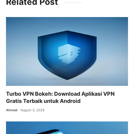
Related Post
e
er
l
s
gr
b
A
a
o
p
m
o
p
k
Turbo VPN Bokeh: Download Aplikasi VPN
Gratis Terbaik untuk Android
Ahmad
August 3, 2026