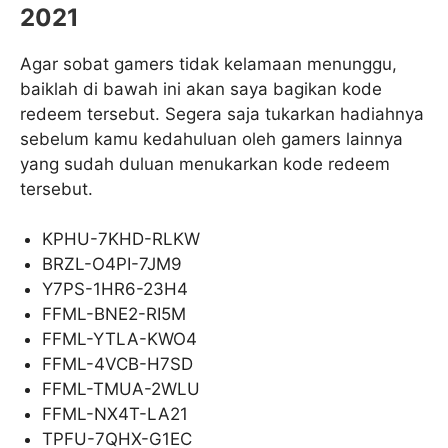
2021
Agar sobat gamers tidak kelamaan menunggu,
baiklah di bawah ini akan saya bagikan kode
redeem tersebut. Segera saja tukarkan hadiahnya
sebelum kamu kedahuluan oleh gamers lainnya
yang sudah duluan menukarkan kode redeem
tersebut.
KPHU-7KHD-RLKW
BRZL-O4PI-7JM9
Y7PS-1HR6-23H4
FFML-BNE2-RI5M
FFML-YTLA-KWO4
FFML-4VCB-H7SD
FFML-TMUA-2WLU
FFML-NX4T-LA21
TPFU-7QHX-G1EC