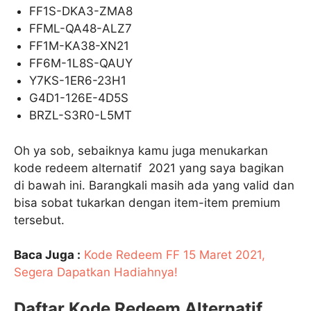
FF1S-DKA3-ZMA8
FFML-QA48-ALZ7
FF1M-KA38-XN21
FF6M-1L8S-QAUY
Y7KS-1ER6-23H1
G4D1-126E-4D5S
BRZL-S3R0-L5MT
Oh ya sob, sebaiknya kamu juga menukarkan
kode redeem alternatif 2021 yang saya bagikan
di bawah ini. Barangkali masih ada yang valid dan
bisa sobat tukarkan dengan item-item premium
tersebut.
Baca Juga :
Kode Redeem FF 15 Maret 2021,
Segera Dapatkan Hadiahnya!
Daftar Kode Redeem Alternatif