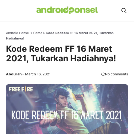
Skip
to
content
Android Ponsel
»
Game
»
Kode Redeem FF 16 Maret 2021, Tukarkan
Hadiahnya!
Kode Redeem FF 16 Maret
2021, Tukarkan Hadiahnya!
Abdullah
March 16, 2021
No comments