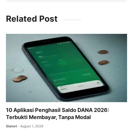
a
w
m
h
el
c
itt
ai
at
e
Related Post
e
er
l
s
gr
b
A
a
o
p
m
o
p
k
10 Aplikasi Penghasil Saldo DANA 2026:
Terbukti Membayar, Tanpa Modal
Slamet
August 1, 2026