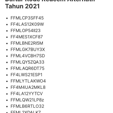
Tahun 2021
FFMLCP3SFF45
FF4LAS12K09W
FFMLOP54II23
FF4MES1XCF87
FFMLBNE2RI5M
FFMLGK7BUY3X
FFML4VCBH7SD
FFMLQY5ZQA33
FFMLAQR6DT75
FF4LWS21ESP1
FFMLYTLAKWO4
FF4M4UA2MKL8
FF4LA12YYTCV
FFMLQW21LP8z
FFMLB6RTLO32
FFML2XDALK7