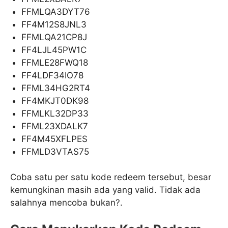
FFMLQA3DYT76
FF4M12S8JNL3
FFMLQA21CP8J
FF4LJL45PW1C
FFMLE28FWQ18
FF4LDF34IO78
FFML34HG2RT4
FF4MKJT0DK98
FFMLKL32DP33
FFML23XDALK7
FF4M45XFLPES
FFMLD3VTAS75
Coba satu per satu kode redeem tersebut, besar
kemungkinan masih ada yang valid. Tidak ada
salahnya mencoba bukan?.