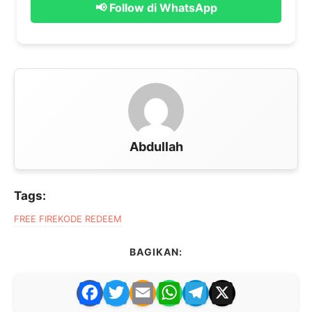
📢 Follow di WhatsApp
Abdullah
Tags:
FREE FIRE
KODE REDEEM
BAGIKAN:
F
T
E
W
T
X