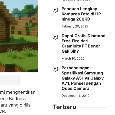
Panduan Lengkap
Kompres Foto di HP
hingga 200KB
February 20, 2025
Dapat Gratis Diamond
Free Fire dari
Graminity FF Bener
Gak Sih?
March 10, 2020
Perbandingan
Spesifikasi Samsung
Galaxy A51 vs Galaxy
A71, Ponsel dengan
Quad Camera
smi menghentikan
December 16, 2019
versi Bedrock.
baru yang dirilis
Terbaru
VR.