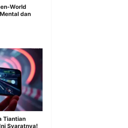
pen-World
 Mental dan
 Tiantian
 Ini Syaratnya!