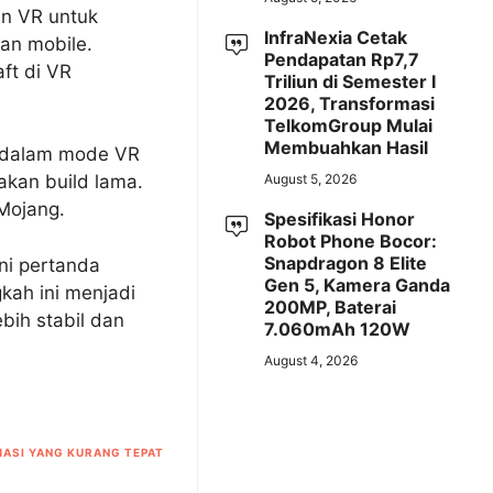
n VR untuk
InfraNexia Cetak
dan mobile.
Pendapatan Rp7,7
ft di VR
Triliun di Semester I
2026, Transformasi
TelkomGroup Mulai
Membuahkan Hasil
t dalam mode VR
August 5, 2026
akan build lama.
Mojang.
Spesifikasi Honor
Robot Phone Bocor:
Snapdragon 8 Elite
ni pertanda
Gen 5, Kamera Ganda
gkah ini menjadi
200MP, Baterai
bih stabil dan
7.060mAh 120W
August 4, 2026
ASI YANG KURANG TEPAT