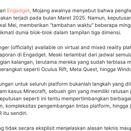
ari
Engadget
, Mojang awalnya menyebut bahwa pengh
 akan terjadi pada bulan Maret 2025. Namun, keputusan
awal Mei, memberikan “tambahan waktu” beberapa ming
kmati dunia blok-blok dalam tampilan tiga dimensi.
nger (officially) available on virtual and mixed reality pla
poran di Engadget. Meski terlambat dari jadwal semula,
gian kalangan, terutama mereka yang sudah terbiasa 
perangkat seperti Oculus Rift, Meta Quest, hingga Wind
gan untuk seluruh platform bukanlah langkah yang di
m kasus Minecraft, sebuah gim yang memiliki ratusan j
 keputusan seperti ini tentu mempertimbangkan berbagai
n, kompleksitas pengembangan lintas platform, hingga
 itu sendiri.
 tidak secara eksplisit menjelaskan alasan teknis maup