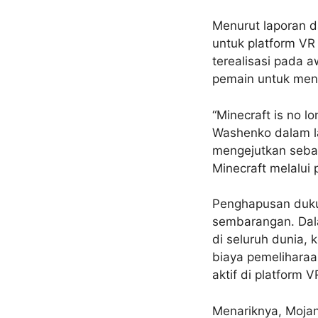
Menurut laporan d
untuk platform VR
terealisasi pada 
pemain untuk meni
“Minecraft is no lo
Washenko dalam la
mengejutkan seba
Minecraft melalui 
Penghapusan dukun
sembarangan. Dala
di seluruh dunia,
biaya pemeliharaa
aktif di platform VR
Menariknya, Mojang