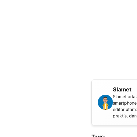
Slamet
Slamet adal
smartphone,
editor utam
praktis, da
Tags: