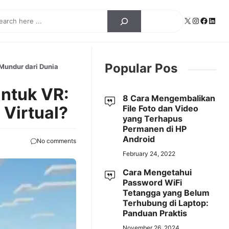
ch
X
Instagra
Facebo
Linke
Popular Pos
Mundur dari Dunia
ntuk VR:
8 Cara Mengembalikan
 Virtual?
File Foto dan Video
yang Terhapus
Permanen di HP
Android
No comments
February 24, 2022
Cara Mengetahui
Password WiFi
Tetangga yang Belum
Terhubung di Laptop:
Panduan Praktis
November 26, 2024