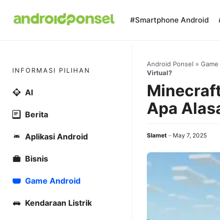
Skip
to
#Smartphone Android
content
Android Ponsel
»
Game
INFORMASI PILIHAN
Virtual?
Minecraf
AI
Apa Alas
Berita
Aplikasi Android
Slamet
May 7, 2025
Bisnis
Game Android
Kendaraan Listrik