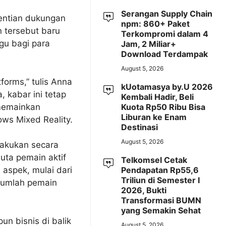
Serangan Supply Chain
entian dukungan
npm: 860+ Paket
 tersebut baru
Terkompromi dalam 4
gu bagi para
Jam, 2 Miliar+
Download Terdampak
August 5, 2026
tforms,” tulis Anna
kUotamasya by.U 2026
 kabar ini tetap
Kembali Hadir, Beli
memainkan
Kuota Rp50 Ribu Bisa
Liburan ke Enam
ows Mixed Reality.
Destinasi
August 5, 2026
lakukan secara
uta pemain aktif
Telkomsel Cetak
Pendapatan Rp55,6
 aspek, mulai dari
Triliun di Semester I
 jumlah pemain
2026, Bukti
Transformasi BUMN
yang Semakin Sehat
un bisnis di balik
August 5, 2026