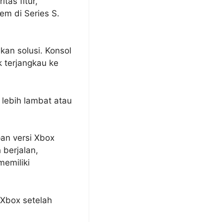
tas fitur,
em di Series S.
an solusi. Konsol
k terjangkau ke
 lebih lambat atau
an versi Xbox
 berjalan,
emiliki
 Xbox setelah