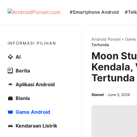
Skip
to
#Smartphone Android
#Tel
content
Android Ponsel
»
Game
INFORMASI PILIHAN
Tertunda
Moon Stud
AI
Kendala, 
Berita
Tertunda
Aplikasi Android
Slamet
June 5, 2026
Bisnis
Game Android
Kendaraan Listrik