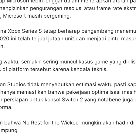
p Microsoft lebih longgar dalam menerapkan aturan pari
engizinkan pengurangan resolusi atau frame rate ekstr
, Microsoft masih bergeming.
gguna Xbox Series S tetap berharap pengembang menemuk
 2020 ini telah terjual jutaan unit dan menjadi pintu masu
n.
ng waktu, semakin sering muncul kasus game yang dirilis
is di platform tersebut karena kendala teknis.
on Studios tidak menyebutkan estimasi waktu pasti kap
 hanya memastikan bahwa pekerjaan optimalisasi masih
persiapan untuk konsol Switch 2 yang notabene juga m
orma.
an bahwa No Rest for the Wicked mungkin akan hadir di
rampung.