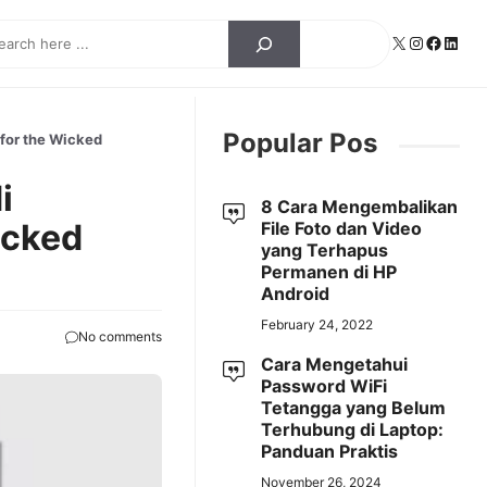
ch
X
Instagra
Facebo
Linke
Popular Pos
 for the Wicked
i
8 Cara Mengembalikan
icked
File Foto dan Video
yang Terhapus
Permanen di HP
Android
February 24, 2022
No comments
Cara Mengetahui
Password WiFi
Tetangga yang Belum
Terhubung di Laptop:
Panduan Praktis
November 26, 2024