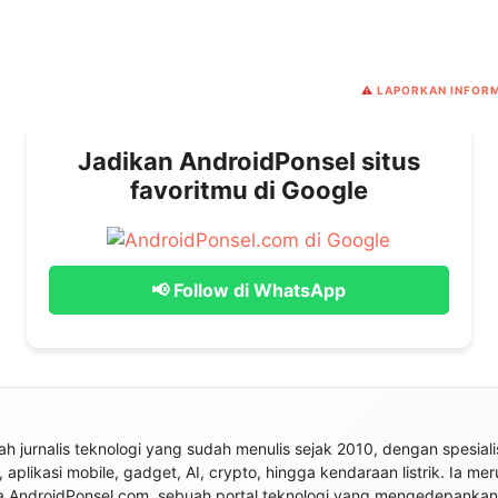
⚠️
LAPORKAN INFORM
Jadikan AndroidPonsel situs
favoritmu di Google
📢 Follow di WhatsApp
ah jurnalis teknologi yang sudah menulis sejak 2010, dengan spesiali
 aplikasi mobile, gadget, AI, crypto, hingga kendaraan listrik. Ia me
a AndroidPonsel.com, sebuah portal teknologi yang mengedepankan 