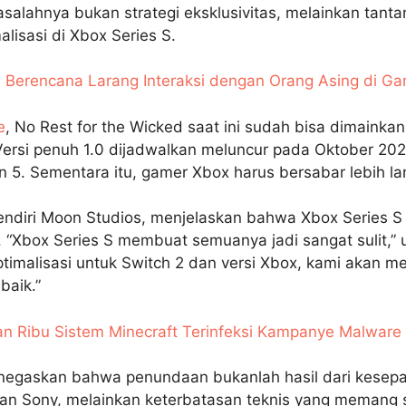
asalahnya bukan strategi eksklusivitas, melainkan tant
alisasi di Xbox Series S.
s Berencana Larang Interaksi dengan Orang Asing di G
e
, No Rest for the Wicked saat ini sudah bisa dimainka
Versi penuh 1.0 dijadwalkan meluncur pada Oktober 20
on 5. Sementara itu, gamer Xbox harus bersabar lebih l
ndiri Moon Studios, menjelaskan bahwa Xbox Series S
“Xbox Series S membuat semuanya jadi sangat sulit,” u
timalisasi untuk Switch 2 dan versi Xbox, kami akan me
baik.”
an Ribu Sistem Minecraft Terinfeksi Kampanye Malwar
enegaskan bahwa penundaan bukanlah hasil dari kesep
gan Sony, melainkan keterbatasan teknis yang memang 