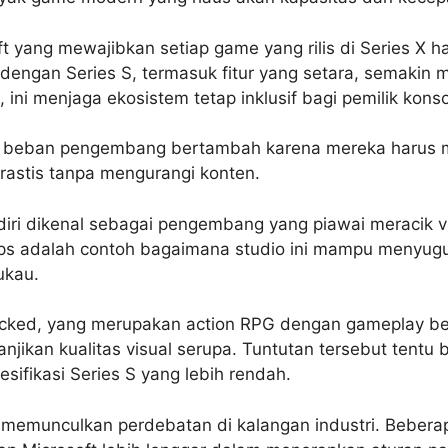
t yang mewajibkan setiap game yang rilis di Series X h
dengan Series S, termasuk fitur yang setara, semakin
si, ini menjaga ekosistem tetap inklusif bagi pemilik kons
in, beban pengembang bertambah karena mereka harus
rastis tanpa mengurangi konten.
iri dikenal sebagai pengembang yang piawai meracik vis
isps adalah contoh bagaimana studio ini mampu menyugu
ukau.
icked, yang merupakan action RPG dengan gameplay ber
anjikan kualitas visual serupa. Tuntutan tersebut tentu
esifikasi Series S yang lebih rendah.
li memunculkan perdebatan di kalangan industri. Bebe