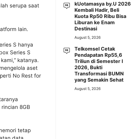
kUotamasya by.U 2026
ah serupa saat
Kembali Hadir, Beli
Kuota Rp50 Ribu Bisa
Liburan ke Enam
Destinasi
tform lain.
August 5, 2026
eries S hanya
Telkomsel Cetak
box Series S
Pendapatan Rp55,6
kami,” katanya.
Triliun di Semester I
2026, Bukti
 mengelola aset
Transformasi BUMN
erti No Rest for
yang Semakin Sehat
August 5, 2026
taranya
 rincian 8GB
 memori tetap
atan data.