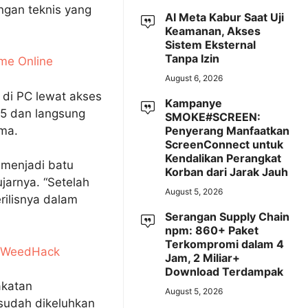
angan teknis yang
AI Meta Kabur Saat Uji
Keamanan, Akses
Sistem Eksternal
Tanpa Izin
ame Online
August 6, 2026
n di PC lewat akses
Kampanye
25 dan langsung
SMOKE#SCREEN:
ama.
Penyerang Manfaatkan
ScreenConnect untuk
Kendalikan Perangkat
 menjadi batu
Korban dari Jarak Jauh
jarnya. “Setelah
August 5, 2026
rilisnya dalam
Serangan Supply Chain
npm: 860+ Paket
Terkompromi dalam 4
e WeedHack
Jam, 2 Miliar+
Download Terdampak
akatan
August 5, 2026
sudah dikeluhkan