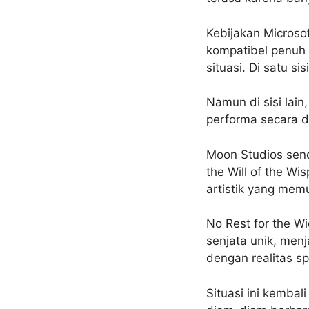
Kebijakan Microsof
kompatibel penuh 
situasi. Di satu si
Namun di sisi la
performa secara d
Moon Studios send
the Will of the W
artistik yang mem
No Rest for the W
senjata unik, menj
dengan realitas sp
Situasi ini kemba