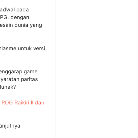
 jadwal pada
RPG, dengan
desain dunia yang
siasme untuk versi
menggarap game
yaratan paritas
elunak?
ROG Raikiri II dan
anjutnya