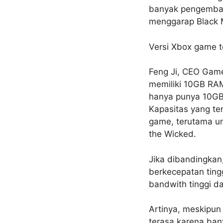
banyak pengemban
menggarap Black 
Versi Xbox game t
Feng Ji, CEO Gam
memiliki 10GB RA
hanya punya 10GB 
Kapasitas yang te
game, terutama un
the Wicked.
Jika dibandingkan
berkecepatan ting
bandwith tinggi d
Artinya, meskipun 
terasa karena ba