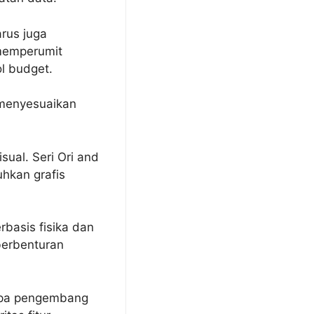
arus juga
 memperumit
ol budget.
 menyesuaikan
ual. Seri Ori and
hkan grafis
basis fisika dan
 berbenturan
rapa pengembang