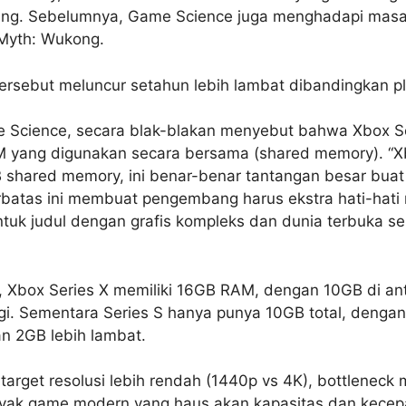
g. Sebelumnya, Game Science juga menghadapi masal
Myth: Wukong.
ersebut meluncur setahun lebih lambat dibandingkan pla
e Science, secara blak-blakan menyebut bahwa Xbox S
M yang digunakan secara bersama (shared memory). “X
shared memory, ini benar-benar tantangan besar buat 
rbatas ini membuat pengembang harus ekstra hati-hati
tuk judul dengan grafis kompleks dan dunia terbuka sep
, Xbox Series X memiliki 16GB RAM, dengan 10GB di an
gi. Sementara Series S hanya punya 10GB total, dengan
an 2GB lebih lambat.
target resolusi lebih rendah (1440p vs 4K), bottleneck
nyak game modern yang haus akan kapasitas dan kecep