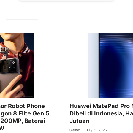
a
w
m
h
el
c
itt
ai
at
e
e
er
l
s
gr
b
A
a
o
p
m
o
p
k
nor Robot Phone
Huawei MatePad Pro 
gon 8 Elite Gen 5,
Dibeli di Indonesia, H
200MP, Baterai
Jutaan
0W
Slamet
July 31, 2026