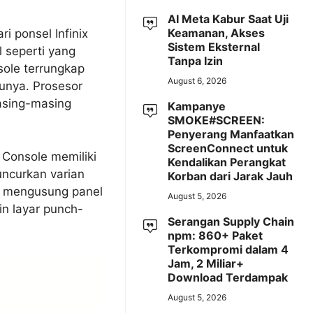
AI Meta Kabur Saat Uji
Keamanan, Akses
i ponsel Infinix
Sistem Eksternal
 seperti yang
Tanpa Izin
sole terrungkap
August 6, 2026
unya. Prosesor
asing-masing
Kampanye
SMOKE#SCREEN:
Penyerang Manfaatkan
ScreenConnect untuk
 Console memiliki
Kendalikan Perangkat
ncurkan varian
Korban dari Jarak Jauh
n mengusung panel
August 5, 2026
in layar punch-
Serangan Supply Chain
npm: 860+ Paket
Terkompromi dalam 4
Jam, 2 Miliar+
Download Terdampak
August 5, 2026