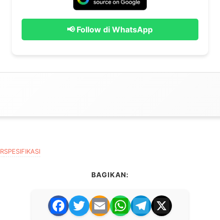
📢 Follow di WhatsApp
R
SPESIFIKASI
BAGIKAN:
F
T
E
W
T
X