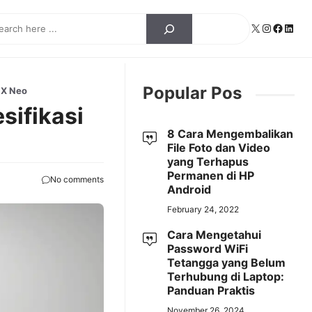
ch
X
Instagra
Facebo
Linke
Popular Pos
o X Neo
sifikasi
8 Cara Mengembalikan
File Foto dan Video
yang Terhapus
Permanen di HP
No comments
Android
February 24, 2022
Cara Mengetahui
Password WiFi
Tetangga yang Belum
Terhubung di Laptop:
Panduan Praktis
November 26, 2024