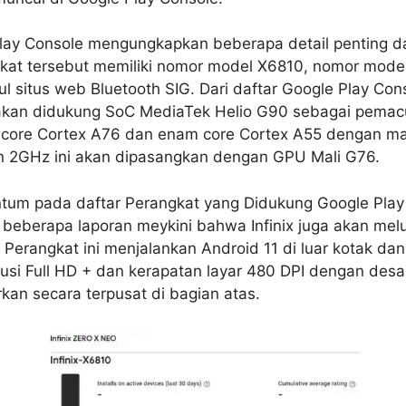
Play Console mengungkapkan beberapa detail penting dar
ngkat tersebut memiliki nomor model X6810, nomor model
 situs web Bluetooth SIG. Dari daftar Google Play Con
 akan didukung SoC MediaTek Helio G90 sebagai pemac
a core Cortex A76 dan enam core Cortex A55 dengan m
n 2GHz ini akan dipasangkan dengan GPU Mali G76.
ntum pada daftar Perangkat yang Didukung Google Play
eberapa laporan meykini bahwa Infinix juga akan melu
erangkat ini menjalankan Android 11 di luar kotak da
lusi Full HD + dan kerapatan layar 480 DPI dengan desa
rkan secara terpusat di bagian atas.