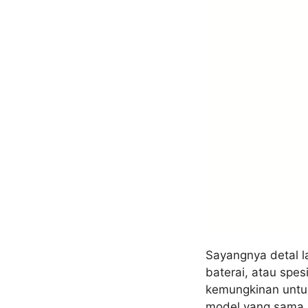
Sayangnya detal la
baterai, atau spes
kemungkinan untuk
model yang sama j