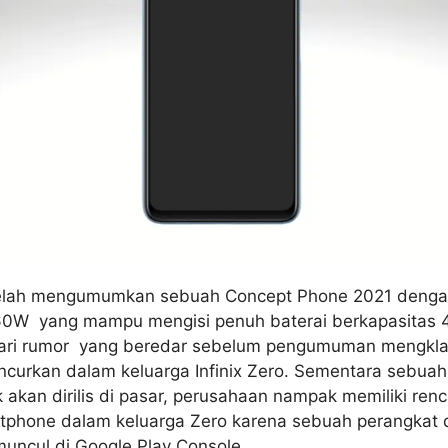
ix telah mengumumkan sebuah Concept Phone 2021 deng
160W yang mampu mengisi penuh baterai berkapasitas
Dari rumor yang beredar sebelum pengumuman mengkl
uncurkan dalam keluarga Infinix Zero. Sementara sebua
akan dirilis di pasar, perusahaan nampak memiliki renc
tphone dalam keluarga Zero karena sebuah perangkat
muncul di Google Play Console.