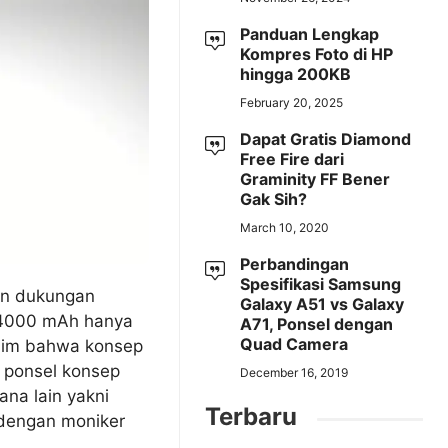
Panduan Lengkap
Kompres Foto di HP
hingga 200KB
February 20, 2025
Dapat Gratis Diamond
Free Fire dari
Graminity FF Bener
Gak Sih?
March 10, 2020
Perbandingan
Spesifikasi Samsung
an dukungan
Galaxy A51 vs Galaxy
 4000 mAh hanya
A71, Ponsel dengan
Quad Camera
aim bahwa konsep
h ponsel konsep
December 16, 2019
ana lain yakni
Terbaru
 dengan moniker