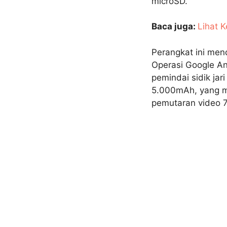
microSD.
Baca juga:
Lihat 
Perangkat ini men
Operasi Google And
pemindai sidik ja
5.000mAh, yang m
pemutaran video 7