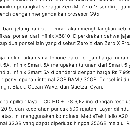
iker perangkat sebagai Zero M. Zero M sendiri juga m
ench dengan mengandalkan prosesor G95.
h baru jelang hari peluncuran akan menghilangkan keb
ikasi ponsel dari Infinix X6810. Diperkirakan bahwa jaj
up dua ponsel lain yang disebut Zero X dan Zero X Pro
 saja meluncurkan smartphone baru dengan harga murah
t 5A. Infinix Smart 5A merupakan turunan dari Smart 5 
 India, Infinix Smart 5A dibanderol dengan harga Rs 7.99
ian penyimpanan internal 2GB RAM / 32GB. Ponsel ini diri
dnight Black, Ocean Wave, dan Quetzal Cyan.
menampilkan layar LCD HD + IPS 6,52 inci dengan resolu
k 20:9, dan kecerahan puncak 500 rajutan. Layar dilindu
 atas. Ini menggunakan kombinasi MediaTek Helio A20
nal 32GB yang dapat diperluas hingga 256GB melalui 