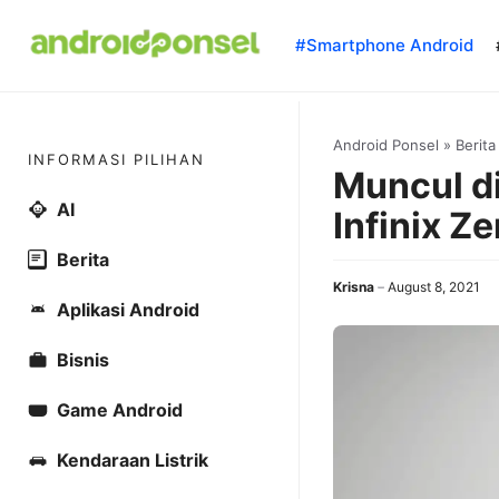
Skip
to
#Smartphone Android
content
Android Ponsel
»
Berita
INFORMASI PILIHAN
Muncul di
AI
Infinix Z
Berita
Krisna
August 8, 2021
Aplikasi Android
Bisnis
Game Android
Kendaraan Listrik