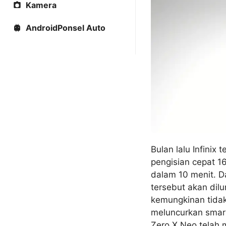
Kamera
AndroidPonsel Auto
Bulan lalu Infin
pengisian cepat 
dalam 10 menit. 
tersebut akan dil
kemungkinan tidak 
meluncurkan smar
Zero X Neo telah 