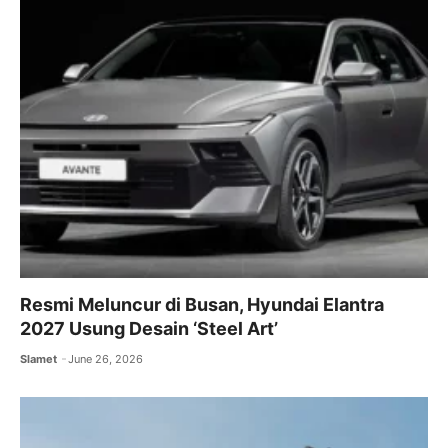
o
p
k
Resmi Meluncur di Busan, Hyundai Elantra
2027 Usung Desain ‘Steel Art’
Slamet
June 26, 2026