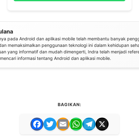
ulana
inya pada Android dan aplikasi mobile telah membantu banyak pen
an memaksimalkan penggunaan teknologi ini dalam kehidupan sehar
san yang informatif dan mudah dimengerti, Indra telah menjadi refer
mencari informasi tentang Android dan aplikasi mobile.
BAGIKAN:
F
T
E
W
T
X
a
w
m
h
el