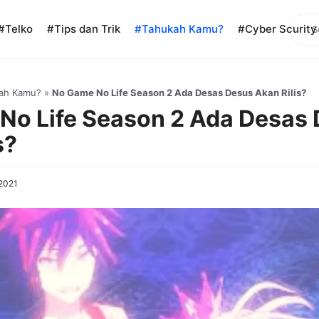
Sear
#Telko
#Tips dan Trik
#Tahukah Kamu?
#Cyber Scurity
ah Kamu?
»
No Game No Life Season 2 Ada Desas Desus Akan Rilis?
No Life Season 2 Ada Desas
s?
 2021