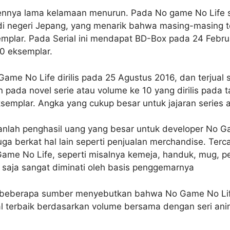
nya lama kelamaan menurun. Pada No game No Life sen
i negeri Jepang, yang menarik bahwa masing-masing ter
emplar. Pada Serial ini mendapat BD-Box pada 24 Febru
00 eksemplar.
ame No Life dirilis pada 25 Agustus 2016, dan terjual 
pada novel serie atau volume ke 10 yang dirilis pada t
ksemplar. Angka yang cukup besar untuk jajaran series 
nlah penghasil uang yang besar untuk developer No G
ga berkat hal lain seperti penjualan merchandise. Terc
ame No Life, seperti misalnya kemeja, handuk, mug, p
u saja sangat diminati oleh basis penggemarnya
ri beberapa sumber menyebutkan bahwa No Game No Lif
ual terbaik berdasarkan volume bersama dengan seri ani