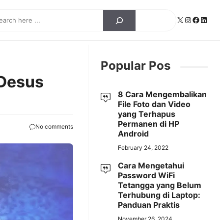
ch
X
Instagra
Facebo
Linke
Popular Pos
 Desus
8 Cara Mengembalikan
File Foto dan Video
yang Terhapus
Permanen di HP
No comments
Android
February 24, 2022
Cara Mengetahui
Password WiFi
Tetangga yang Belum
Terhubung di Laptop:
Panduan Praktis
November 26, 2024