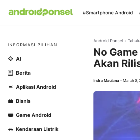
Skip
to
#Smartphone Android
content
Android Ponsel
»
Tahuk
INFORMASI PILIHAN
No Game 
AI
Akan Rili
Berita
Indra Maulana
March 8,
Aplikasi Android
Bisnis
Game Android
Kendaraan Listrik