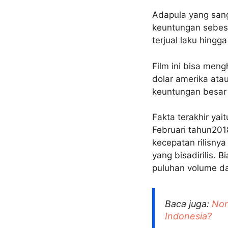
Adapula yang sang
keuntungan sebesar
terjual laku hingg
Film ini bisa meng
dolar amerika atau
keuntungan besar y
Fakta terakhir ya
Februari tahun201
kecepatan rilisny
yang bisadirilis. 
puluhan volume da
Baca juga:
Non
Indonesia?