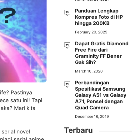
Panduan Lengkap
Kompres Foto di HP
hingga 200KB
February 20, 2025
Dapat Gratis Diamond
Free Fire dari
Graminity FF Bener
Gak Sih?
March 10, 2020
Perbandingan
Spesifikasi Samsung
fe? Pastinya
Galaxy A51 vs Galaxy
ce satu ini! Tapi
A71, Ponsel dengan
Quad Camera
aka? Mari kita
December 16, 2019
Terbaru
serial novel
njadi serial anime