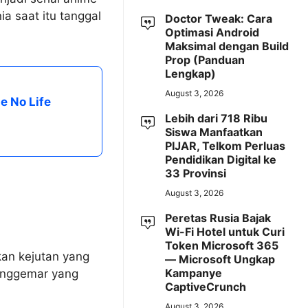
a saat itu tanggal
Doctor Tweak: Cara
Optimasi Android
Maksimal dengan Build
Prop (Panduan
Lengkap)
August 3, 2026
e No Life
Lebih dari 718 Ribu
Siswa Manfaatkan
PIJAR, Telkom Perluas
Pendidikan Digital ke
33 Provinsi
August 3, 2026
Peretas Rusia Bajak
Wi-Fi Hotel untuk Curi
Token Microsoft 365
kan kejutan yang
— Microsoft Ungkap
Kampanye
penggemar yang
CaptiveCrunch
August 3, 2026