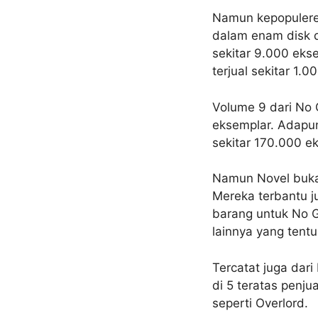
Namun kepopuleren
dalam enam disk d
sekitar 9.000 eks
terjual sekitar 1.0
Volume 9 dari No G
eksemplar. Adapun 
sekitar 170.000 e
Namun Novel buka
Mereka terbantu ju
barang untuk No G
lainnya yang tent
Tercatat juga da
di 5 teratas penj
seperti Overlord.