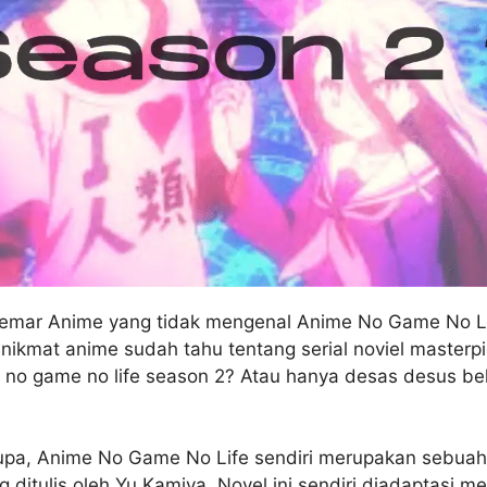
gemar Anime yang tidak mengenal Anime No Game No Li
ikmat anime sudah tahu tentang serial noviel masterpie
 no game no life season 2? Atau hanya desas desus bel
upa, Anime No Game No Life sendiri merupakan sebuah 
 ditulis oleh Yu Kamiya. Novel ini sendiri diadaptasi me