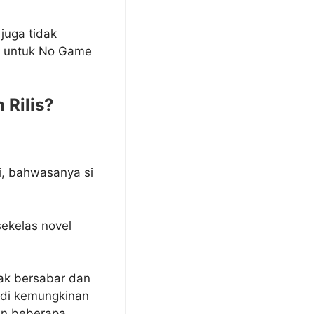
juga tidak
is untuk No Game
 Rilis?
i, bahwasanya si
sekelas novel
yak bersabar dan
adi kemungkinan
mun beberapa