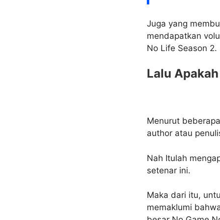
Juga yang membua
mendapatkan volum
No Life Season 2.
Lalu Apakah
Menurut beberapa
author atau penul
Nah Itulah mengap
setenar ini.
Maka dari itu, un
memaklumi bahwa 
besar No Game No 