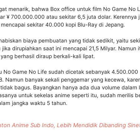
at menarik, bahwa Box office untuk film No Game No L
 ¥ 700.000.000 atau sekitar 6,5 juta dolar. Kerennya j
a mencapai sekitar 40.000 kopi Blu-Ray di Jepang.
habiskan biaya pembuatan yang tidak sedikit, yaitu sek
 jika dirupiahkan saat ini mencapai 21,5 Milyar. Namun i
ang berhasil diraup berkali-kali lipat.
itu No Game No Life sudah dicetak sebanyak 4.500.000
8. Namun banyak sekali penggemar yang kecewa, karen
a tidak bagus. Bayangkan hanya ada dua volume dalam l
Biasanya untuk sekelas anime seperti itu, sudah merilis 
lam jangka waktu 5 tahun.
ton Anime Sub Indo, Lebih Mendidik Dibanding Sine