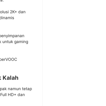
olusi 2K+ dan
 dinamis
 penyimpanan
ok untuk gaming
uperVOOC
k Kalah
ompak namun tetap
 Full HD+ dan