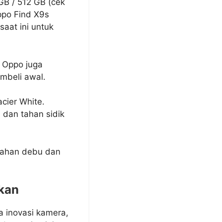
GB / 512 GB (cek
ppo Find X9s
aat ini untuk
. Oppo juga
mbeli awal.
cier White.
dan tahan sidik
 tahan debu dan
gkan
 inovasi kamera,