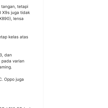
tangan, tetapi
 X9s juga tidak
X890), lensa
etap kelas atas
B, dan
 pada varian
aming.
C. Oppo juga