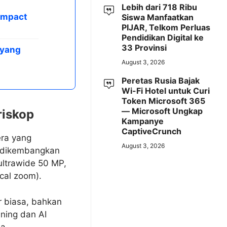
Lebih dari 718 Ribu
ompact
Siswa Manfaatkan
PIJAR, Telkom Perluas
Pendidikan Digital ke
33 Provinsi
 yang
August 3, 2026
Peretas Rusia Bajak
Wi-Fi Hotel untuk Curi
Token Microsoft 365
— Microsoft Ungkap
riskop
Kampanye
CaptiveCrunch
era yang
August 3, 2026
g dikembangkan
ltrawide 50 MP,
cal zoom).
r biasa, bahkan
ning dan AI
a.