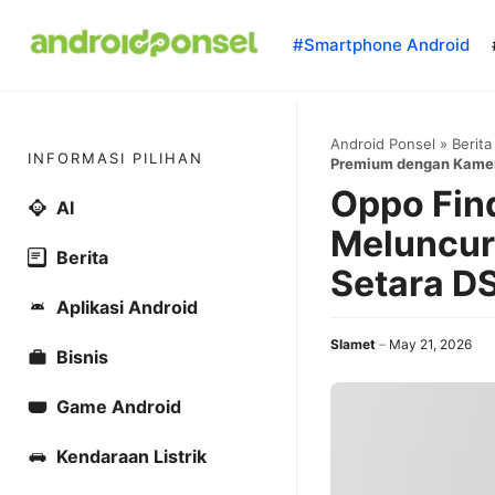
Skip
to
#Smartphone Android
content
Android Ponsel
»
Berita
INFORMASI PILIHAN
Premium dengan Kamer
Oppo Find
AI
Meluncur
Berita
Setara D
Aplikasi Android
Slamet
May 21, 2026
Bisnis
Game Android
Kendaraan Listrik