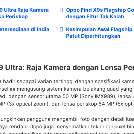
9 Ultra Raja Kamera
Oppo Find X9s Flagship C
a Periskop
dengan Fitur Tak Kalah
etersediaan di India
Kesimpulan Awal Flagship
Patut Diperhitungkan
9 Ultra: Raja Kamera dengan Lensa Pe
 hadir sebagai varian tertinggi dengan spesifikasi kam
sel ini mengusung sistem kamera belakang quad yan
d, dengan sensor utama 50 MP (Sony IMX989), lensa u
MP (3x optical zoom), dan lensa periskop 64 MP (5x opti
ungkinkan pengguna mengambil foto dengan detail lua
aya rendah. Oppo juga menyematkan teknologi pixel bin
tuk menghasilkan foto yang lebih natural dan kaya warn