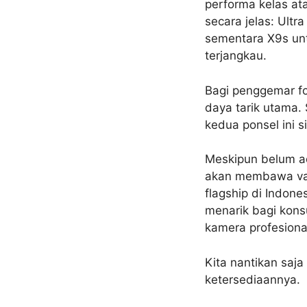
performa kelas at
secara jelas: Ult
sementara X9s un
terjangkau.
Bagi penggemar fot
daya tarik utama.
kedua ponsel ini 
Meskipun belum ad
akan membawa vari
flagship di Indone
menarik bagi kon
kamera profesiona
Kita nantikan saj
ketersediaannya.