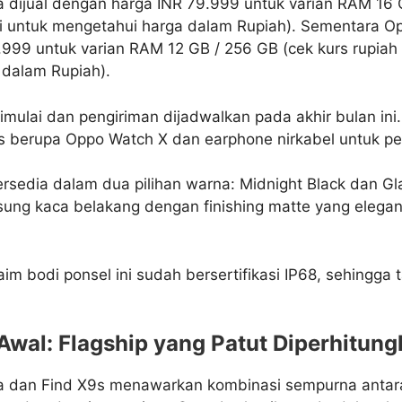
a dijual dengan harga INR 79.999 untuk varian RAM 16 
ini untuk mengetahui harga dalam Rupiah). Sementara O
.999 untuk varian RAM 12 GB / 256 GB (cek kurs rupiah s
dalam Rupiah).
imulai dan pengiriman dijadwalkan pada akhir bulan ini
 berupa Oppo Watch X dan earphone nirkabel untuk pe
ersedia dalam dua pilihan warna: Midnight Black dan Gla
ng kaca belakang dengan finishing matte yang elegan 
im bodi ponsel ini sudah bersertifikasi IP68, sehingga
Awal: Flagship yang Patut Diperhitun
a dan Find X9s menawarkan kombinasi sempurna antara