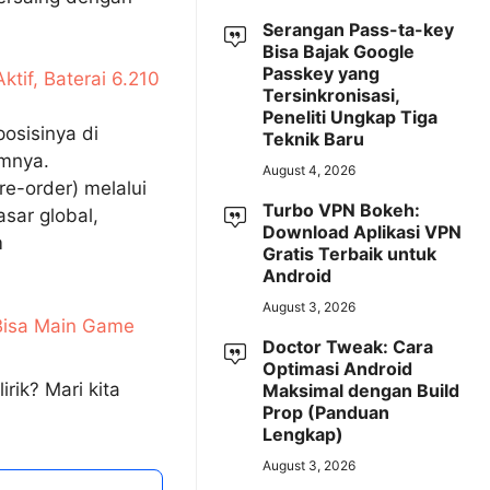
Serangan Pass-ta-key
Bisa Bajak Google
Passkey yang
tif, Baterai 6.210
Tersinkronisasi,
Peneliti Ungkap Tiga
osisinya di
Teknik Baru
umnya.
August 4, 2026
re-order) melalui
Turbo VPN Bokeh:
sar global,
Download Aplikasi VPN
m
Gratis Terbaik untuk
Android
August 3, 2026
Bisa Main Game
Doctor Tweak: Cara
Optimasi Android
rik? Mari kita
Maksimal dengan Build
Prop (Panduan
Lengkap)
August 3, 2026