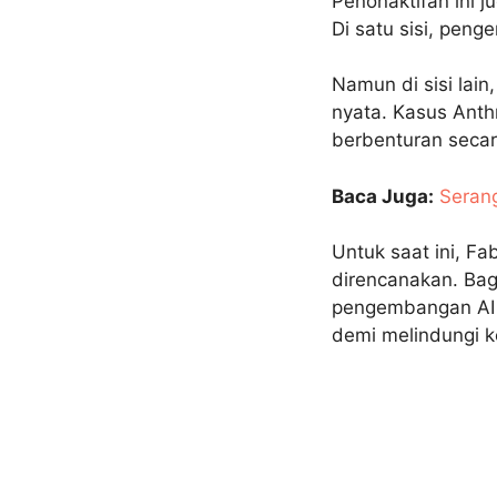
Penonaktifan ini 
Di satu sisi, pen
Namun di sisi lain
nyata. Kasus Anthr
berbenturan secar
Baca Juga:
Seran
Untuk saat ini, Fa
direncanakan. Bagi
pengembangan AI m
demi melindungi k