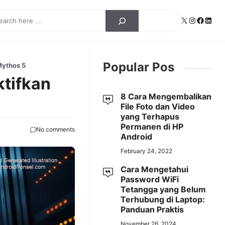
ch
X
Instagra
Facebo
Linke
Popular Pos
Mythos 5
tifkan
8 Cara Mengembalikan
File Foto dan Video
yang Terhapus
Permanen di HP
No comments
Android
February 24, 2022
Cara Mengetahui
Password WiFi
Tetangga yang Belum
Terhubung di Laptop:
Panduan Praktis
November 26, 2024