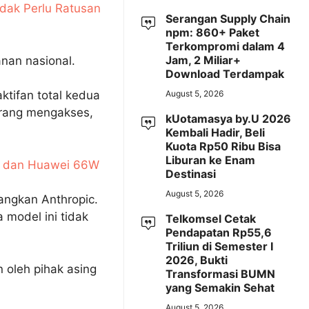
idak Perlu Ratusan
Serangan Supply Chain
npm: 860+ Paket
Terkompromi dalam 4
Jam, 2 Miliar+
nan nasional.
Download Terdampak
August 5, 2026
ktifan total kedua
larang mengakses,
kUotamasya by.U 2026
Kembali Hadir, Beli
Kuota Rp50 Ribu Bisa
Liburan ke Enam
0W dan Huawei 66W
Destinasi
August 5, 2026
angkan Anthropic.
 model ini tidak
Telkomsel Cetak
Pendapatan Rp55,6
Triliun di Semester I
2026, Bukti
 oleh pihak asing
Transformasi BUMN
yang Semakin Sehat
August 5, 2026