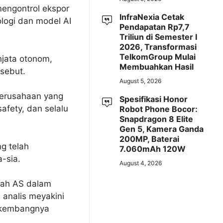
mengontrol ekspor
InfraNexia Cetak
ologi dan model AI
Pendapatan Rp7,7
Triliun di Semester I
2026, Transformasi
TelkomGroup Mulai
jata otonom,
Membuahkan Hasil
rsebut.
August 5, 2026
 Perusahaan yang
Spesifikasi Honor
afety, dan selalu
Robot Phone Bocor:
Snapdragon 8 Elite
Gen 5, Kamera Ganda
200MP, Baterai
g telah
7.060mAh 120W
-sia.
August 4, 2026
ntah AS dalam
 analis meyakini
erkembangnya