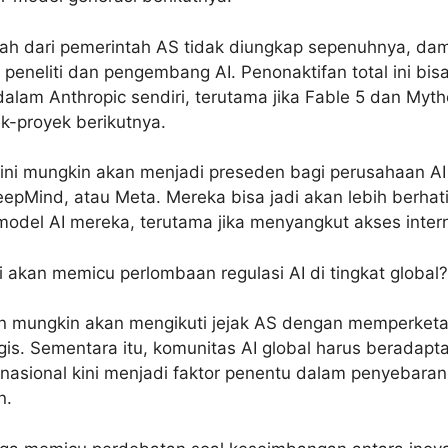
ntah dari pemerintah AS tidak diungkap sepenuhnya, d
 peneliti dan pengembang AI. Penonaktifan total ini bis
 dalam Anthropic sendiri, terutama jika Fable 5 dan My
ek-proyek berikutnya.
 ini mungkin akan menjadi preseden bagi perusahaan AI 
epMind, atau Meta. Mereka bisa jadi akan lebih berhat
model AI mereka, terutama jika menyangkut akses intern
 akan memicu perlombaan regulasi AI di tingkat global? 
n mungkin akan mengikuti jejak AS dengan memperketat
egis. Sementara itu, komunitas AI global harus beradapta
sional kini menjadi faktor penentu dalam penyebaran 
n.