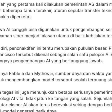
lah yang pertama kali dilakukan pemerintah AS dalam 
m beberapa tahun terakhir, aturan seputar transfer tekn
akin diperketat.
wa AI canggih bisa digunakan untuk pengembangan sen
caman siber menjadi alasan utama di balik kebijakan te
ndiri, penonaktifan ini tentu merupakan pukulan besar.
ancisco tersebut dikenal sebagai salah satu pelopor AI s
ngnya pengembangan AI yang bertanggung jawab.
nya Fable 5 dan Mythos 5, sumber daya dan waktu yan
tuk mengembangkan model tersebut seolah terbuang sia
kah tegas ini juga menunjukkan betapa seriusnya pemeri
logi AI vital tidak jatuh ke tangan yang salah. Sejumlah
tar ekspor AI akan terus berevolusi seiring dengan b
model generasi berikutnya.