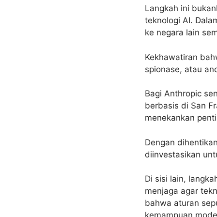
Langkah ini bukan
teknologi AI. Dala
ke negara lain sem
Kekhawatiran bah
spionase, atau an
Bagi Anthropic se
berbasis di San Fr
menekankan penti
Dengan dihentikan
diinvestasikan un
Di sisi lain, lang
menjaga agar tekno
bahwa aturan sepu
kemampuan model-