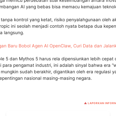
juga memicu perdebatan soal keseimbangan antara inov
gembangan AI yang bebas bisa memacu kemajuan teknolo
, tanpa kontrol yang ketat, risiko penyalahgunaan oleh a
opic ini seolah menjadi contoh nyata betapa dua kepent
a langsung.
gan Baru Bobol Agen AI OpenClaw, Curi Data dan Jalan
ble 5 dan Mythos 5 harus rela dipensiunkan lebih cepat 
 para pengamat industri, ini adalah sinyal bahwa era “
ungkin sudah berakhir, digantikan oleh era regulasi ya
epentingan nasional masing-masing negara.
⚠️
LAPORKAN INFORM