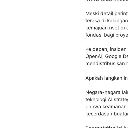
Meski detail peri
terasa di kalangan
kemajuan riset di
fondasi bagi proy
Ke depan, insiden
OpenAI, Google De
mendistribusikan 
Apakah langkah ini
Negara-negara lai
teknologi AI strat
bahwa keamanan na
kecerdasan buata