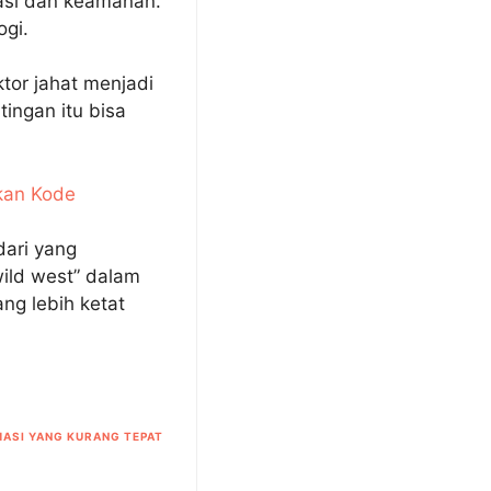
asi dan keamanan.
gi.
ktor jahat menjadi
ingan itu bisa
kan Kode
dari yang
wild west” dalam
ng lebih ketat
ASI YANG KURANG TEPAT