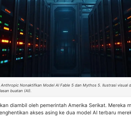
Anthropic Nonaktifkan Model AI Fable 5 dan Mythos 5. Ilustrasi visual d
san buatan (AI).
an diambil oleh pemerintah Amerika Serikat. Mereka 
enghentikan akses asing ke dua model AI terbaru mere