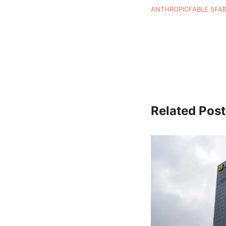
ANTHROPIC
FABLE 5
FA
Related Post