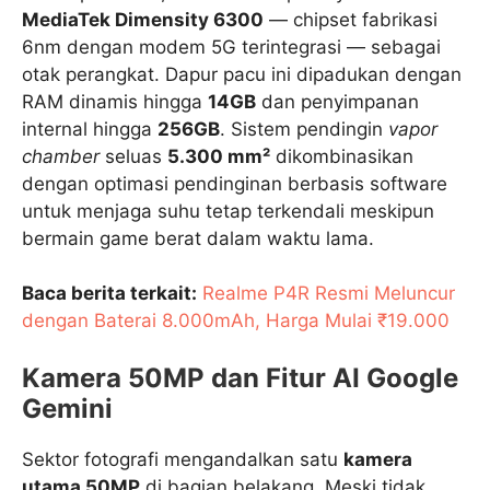
MediaTek Dimensity 6300
— chipset fabrikasi
6nm dengan modem 5G terintegrasi — sebagai
otak perangkat. Dapur pacu ini dipadukan dengan
RAM dinamis hingga
14GB
dan penyimpanan
internal hingga
256GB
. Sistem pendingin
vapor
chamber
seluas
5.300 mm²
dikombinasikan
dengan optimasi pendinginan berbasis software
untuk menjaga suhu tetap terkendali meskipun
bermain game berat dalam waktu lama.
Baca berita terkait:
Realme P4R Resmi Meluncur
dengan Baterai 8.000mAh, Harga Mulai ₹19.000
Kamera 50MP dan Fitur AI Google
Gemini
Sektor fotografi mengandalkan satu
kamera
utama 50MP
di bagian belakang. Meski tidak