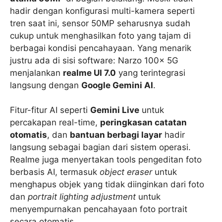
hadir dengan konfigurasi multi-kamera seperti
tren saat ini, sensor 50MP seharusnya sudah
cukup untuk menghasilkan foto yang tajam di
berbagai kondisi pencahayaan. Yang menarik
justru ada di sisi software: Narzo 100x 5G
menjalankan
realme UI 7.0
yang terintegrasi
langsung dengan
Google Gemini AI
.
Fitur-fitur AI seperti
Gemini Live
untuk
percakapan real-time,
peringkasan catatan
otomatis
, dan
bantuan berbagi layar
hadir
langsung sebagai bagian dari sistem operasi.
Realme juga menyertakan tools pengeditan foto
berbasis AI, termasuk
object eraser
untuk
menghapus objek yang tidak diinginkan dari foto
dan
portrait lighting adjustment
untuk
menyempurnakan pencahayaan foto portrait
secara otomatis.