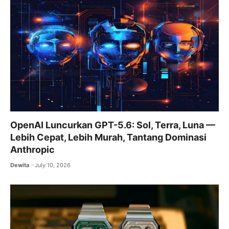
o
p
m
o
p
k
OpenAI Luncurkan GPT-5.6: Sol, Terra, Luna —
Lebih Cepat, Lebih Murah, Tantang Dominasi
Anthropic
Dewita
July 10, 2026