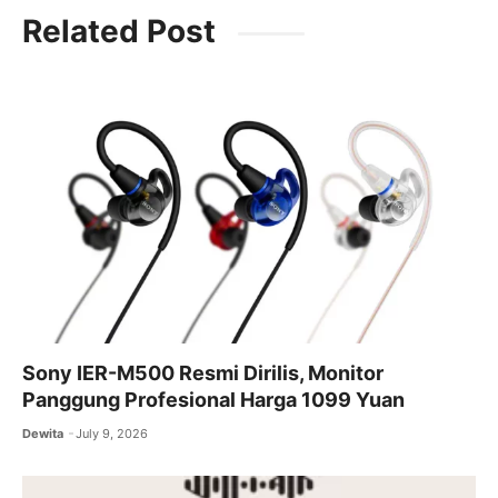
c
itt
ai
at
e
Related Post
e
er
l
s
gr
b
A
a
o
p
m
o
p
k
Sony IER-M500 Resmi Dirilis, Monitor
Panggung Profesional Harga 1099 Yuan
Dewita
July 9, 2026