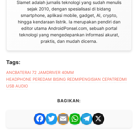
Slamet adalah jurnalis teknologi yang sudah menulis
sejak 2010, dengan spesialisasi di bidang
smartphone, aplikasi mobile, gadget, AI, crypto,
hingga kendaraan listrik. Ia merupakan pendiri dan
editor utama AndroidPonsel.com, sebuah portal
teknologi yang mengedepankan informasi akurat,
praktis, dan mudah dicerna.
Tags:
ANC
BATERAI 72 JAM
DRIVER 40MM
HEADPHONE PEREDAM BISING REDMI
PENGISIAN CEPAT
REDMI
USB AUDIO
BAGIKAN:
F
T
E
W
T
X
a
w
m
h
el