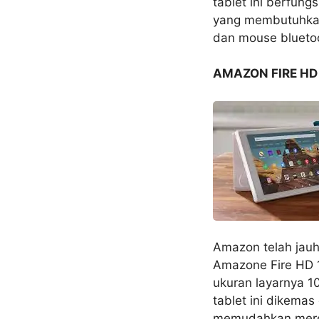
tablet ini berfung
yang membutuhkan
dan mouse blueto
AMAZON FIRE HD 
Amazon telah jauh
Amazone Fire HD 1
ukuran layarnya 10
tablet ini dikema
memudahkan merek