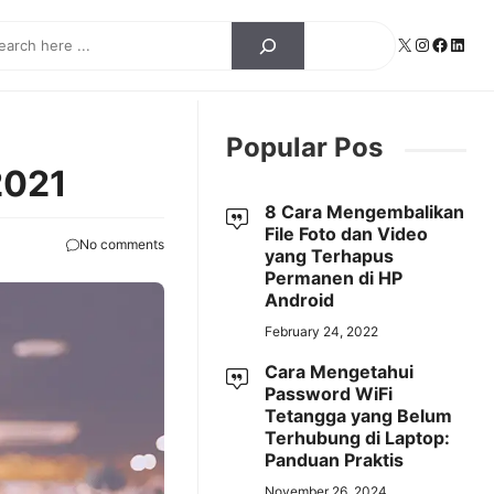
ch
X
Instagra
Facebo
Linke
Popular Pos
2021
8 Cara Mengembalikan
File Foto dan Video
No comments
yang Terhapus
Permanen di HP
Android
February 24, 2022
Cara Mengetahui
Password WiFi
Tetangga yang Belum
Terhubung di Laptop:
Panduan Praktis
November 26, 2024