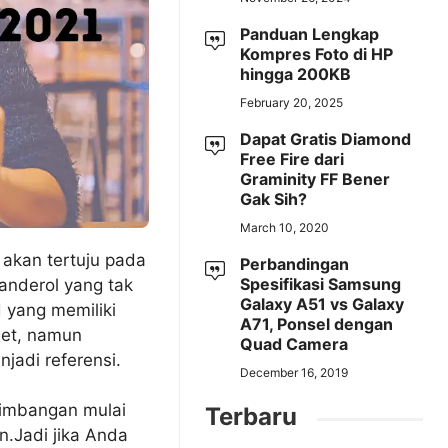
Panduan Lengkap
Kompres Foto di HP
hingga 200KB
February 20, 2025
Dapat Gratis Diamond
Free Fire dari
Graminity FF Bener
Gak Sih?
March 10, 2020
akan tertuju pada
Perbandingan
Spesifikasi Samsung
anderol yang tak
Galaxy A51 vs Galaxy
 yang memiliki
A71, Ponsel dengan
let, namun
Quad Camera
jadi referensi.
December 16, 2019
rtimbangan mulai
Terbaru
n.Jadi jika Anda