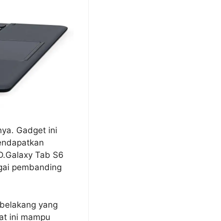
a. Gadget ini
endapatkan
D.Galaxy Tab S6
agai pembanding
a belakang yang
at ini mampu