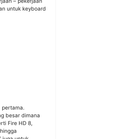
rjaan – pekerjaan
an untuk keyboard
i pertama.
ng besar dimana
ti Fire HD 8,
ehingga
 juga untuk