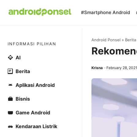
Skip
to
#Smartphone Android
content
Android Ponsel
»
Berita
INFORMASI PILIHAN
Rekomend
AI
Krisna
February 28, 202
Berita
Aplikasi Android
Bisnis
Game Android
Kendaraan Listrik