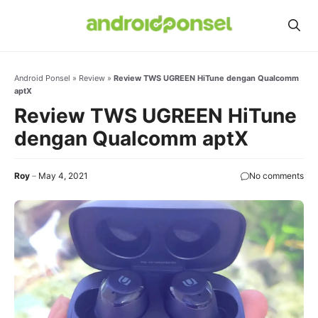
Skip
to
content
Android Ponsel
»
Review
»
Review TWS UGREEN HiTune dengan Qualcomm
aptX
Review TWS UGREEN HiTune
dengan Qualcomm aptX
Roy
May 4, 2021
No comments