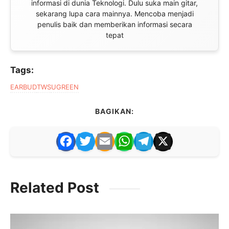
informasi di dunia Teknologi. Dulu suka main gitar,
sekarang lupa cara mainnya. Mencoba menjadi
penulis baik dan memberikan informasi secara
tepat
Tags:
EARBUD
TWS
UGREEN
BAGIKAN:
F
T
E
W
T
X
a
w
m
h
el
c
itt
ai
at
e
Related Post
e
er
l
s
gr
b
A
a
o
p
m