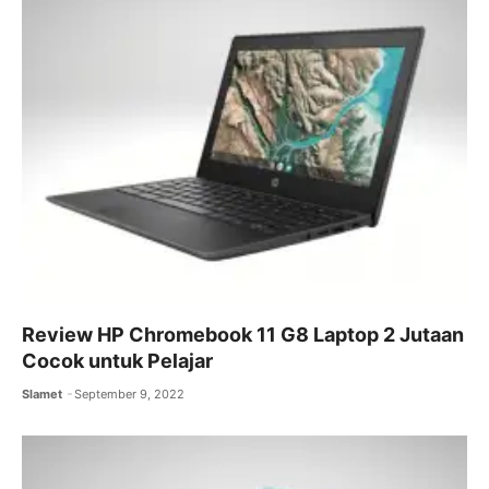
o
p
k
Review HP Chromebook 11 G8 Laptop 2 Jutaan
Cocok untuk Pelajar
Slamet
September 9, 2022