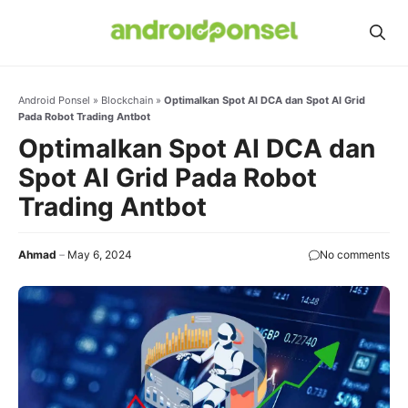
Skip
to
content
Android Ponsel
»
Blockchain
»
Optimalkan Spot AI DCA dan Spot AI Grid
Pada Robot Trading Antbot
Optimalkan Spot AI DCA dan
Spot AI Grid Pada Robot
Trading Antbot
Ahmad
May 6, 2024
No comments