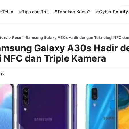
Sear
#Telko
#Tips dan Trik
#Tahukah Kamu?
#Cyber Scurity
ikasi
»
Resmi! Samsung Galaxy A30s Hadir dengan Teknologi NFC dan
amsung Galaxy A30s Hadir d
i NFC dan Triple Kamera
019