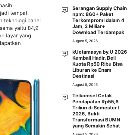
masih
Serangan Supply Chain
jadi tempat
npm: 860+ Paket
Terkompromi dalam 4
 teknologi panel
Jam, 2 Miliar+
sama yaitu 84,9
Download Terdampak
n layar yang
August 5, 2026
dapatkan
kUotamasya by.U 2026
Kembali Hadir, Beli
Kuota Rp50 Ribu Bisa
Liburan ke Enam
Destinasi
August 5, 2026
Telkomsel Cetak
Pendapatan Rp55,6
Triliun di Semester I
2026, Bukti
Transformasi BUMN
yang Semakin Sehat
August 5, 2026