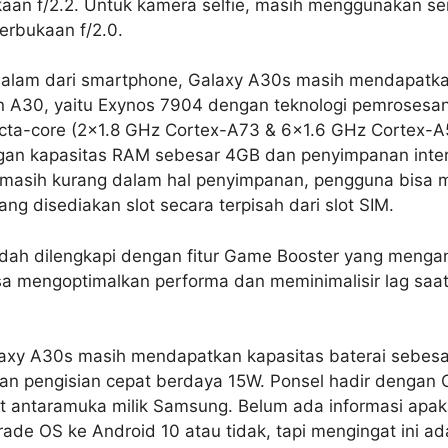
aan f/2.2. Untuk kamera selfie, masih menggunakan s
rbukaan f/2.0.
dalam dari smartphone, Galaxy A30s masih mendapatka
 A30, yaitu Exynos 7904 dengan teknologi pemrosesa
cta-core (2×1.8 GHz Cortex-A73 & 6×1.6 GHz Cortex-A53
gan kapasitas RAM sebesar 4GB dan penyimpanan inter
a masih kurang dalam hal penyimpanan, pengguna bis
g disediakan slot secara terpisah dari slot SIM.
udah dilengkapi dengan fitur Game Booster yang menga
isa mengoptimalkan performa dan meminimalisir lag sa
laxy A30s masih mendapatkan kapasitas baterai sebe
gan pengisian cepat berdaya 15W. Ponsel hadir dengan 
t antaramuka milik Samsung. Belum ada informasi apa
de OS ke Android 10 atau tidak, tapi mengingat ini a