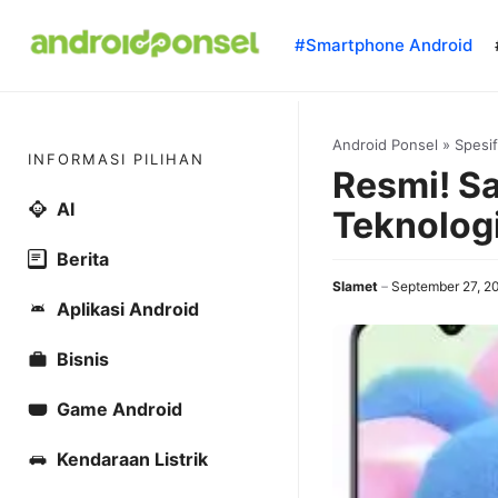
Skip
to
#Smartphone Android
content
Android Ponsel
»
Spesif
INFORMASI PILIHAN
Resmi! S
AI
Teknolog
Berita
Slamet
September 27, 2
Aplikasi Android
Bisnis
Game Android
Kendaraan Listrik