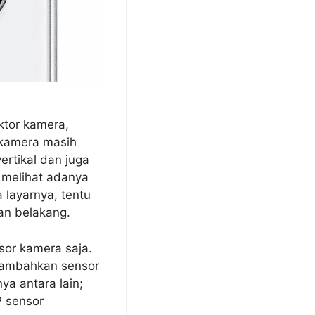
ktor kamera,
 kamera masih
ertikal dan juga
n melihat adanya
 layarnya, tentu
an belakang.
or kamera saja.
nambahkan sensor
a antara lain;
P sensor