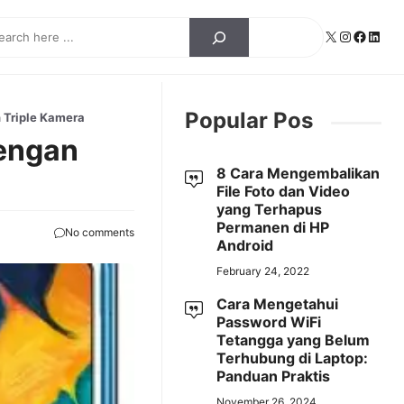
ch
X
Instagra
Facebo
Linke
Popular Pos
 Triple Kamera
engan
8 Cara Mengembalikan
File Foto dan Video
yang Terhapus
Permanen di HP
No comments
Android
February 24, 2022
Cara Mengetahui
Password WiFi
Tetangga yang Belum
Terhubung di Laptop:
Panduan Praktis
November 26, 2024