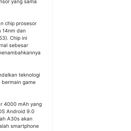
ensor yang sama
n chip prosesor
n 14nm dan
). Chip ini
nal sebesar
a menambahkannya
ndalkan teknologi
at bermain game
sar 4000 mAh yang
OS Android 9.0
kah A30s akan
dalah smartphone