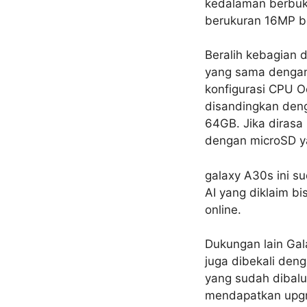
kedalaman berbuk
berukuran 16MP be
Beralih kebagian 
yang sama dengan
konfigurasi CPU O
disandingkan den
64GB. Jika diras
dengan microSD yan
galaxy A30s ini s
AI yang diklaim b
online.
Dukungan lain Ga
juga dibekali den
yang sudah dibalu
mendapatkan upgra