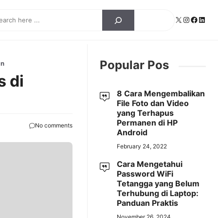
ch
X
Instagra
Facebo
Linke
Popular Pos
an
 di
8 Cara Mengembalikan
File Foto dan Video
yang Terhapus
Permanen di HP
No comments
Android
February 24, 2022
Cara Mengetahui
Password WiFi
Tetangga yang Belum
Terhubung di Laptop:
Panduan Praktis
November 26, 2024