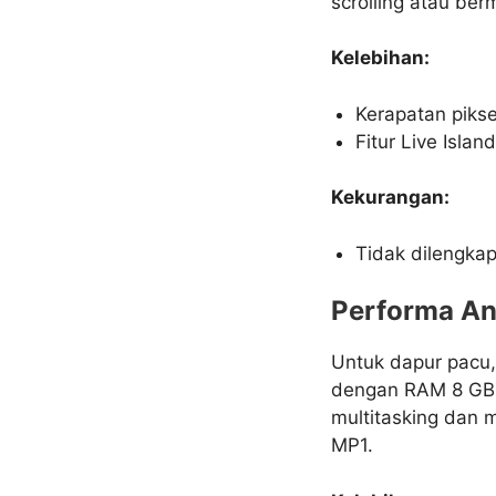
scrolling atau ber
Kelebihan:
Kerapatan pikse
Fitur Live Islan
Kekurangan:
Tidak dilengkapi
Performa An
Untuk dapur pacu
dengan RAM 8 GB d
multitasking dan 
MP1.