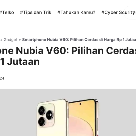
Sear
#Telko
#Tips dan Trik
#Tahukah Kamu?
#Cyber Scurity
»
Gadget
»
Smartphone Nubia V60: Pilihan Cerdas di Harga Rp 1 Juta
e Nubia V60: Pilihan Cerdas
1 Jutaan
024