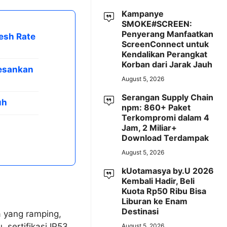
Kampanye
SMOKE#SCREEN:
Penyerang Manfaatkan
esh Rate
ScreenConnect untuk
Kendalikan Perangkat
Korban dari Jarak Jauh
esankan
August 5, 2026
Serangan Supply Chain
uh
npm: 860+ Paket
Terkompromi dalam 4
Jam, 2 Miliar+
Download Terdampak
August 5, 2026
kUotamasya by.U 2026
Kembali Hadir, Beli
Kuota Rp50 Ribu Bisa
Liburan ke Enam
Destinasi
 yang ramping,
sertifikasi IP53
August 5, 2026