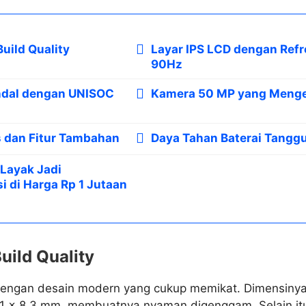
uild Quality
Layar IPS LCD dengan Refr
90Hz
ndal dengan UNISOC
Kamera 50 MP yang Meng
s dan Fitur Tambahan
Daya Tahan Baterai Tangg
Layak Jadi
 di Harga Rp 1 Jutaan
uild Quality
dengan desain modern yang cukup memikat. Dimensinya
.1 x 8.3 mm, membuatnya nyaman digenggam. Selain itu, 