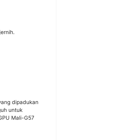
ernih.
yang dipadukan
guh untuk
t GPU Mali-G57