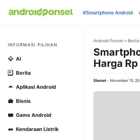
Skip
to
#Smartphone Android
content
Android Ponsel
»
Berita
INFORMASI PILIHAN
Smartphon
AI
Harga Rp 
Berita
Slamet
November 15, 2
Aplikasi Android
Bisnis
Game Android
Kendaraan Listrik