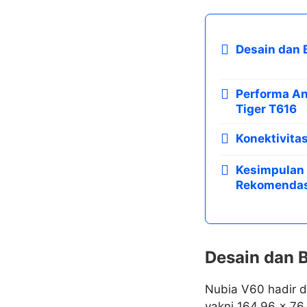
Desain dan B
Performa A
Tiger T616
Konektivita
Kesimpulan 
Rekomendasi
Desain dan B
Nubia V60 hadir 
yakni 164.96 x 76