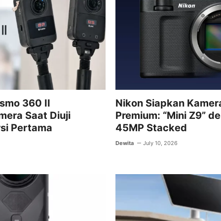
o
p
k
Osmo 360 II
Nikon Siapkan Kamer
era Saat Diuji
Premium: “Mini Z9” d
si Pertama
45MP Stacked
Dewita
July 10, 2026