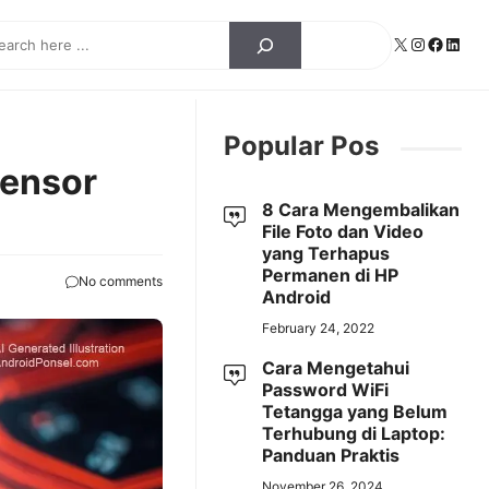
ch
X
Instagra
Facebo
Linke
Popular Pos
Sensor
8 Cara Mengembalikan
File Foto dan Video
yang Terhapus
Permanen di HP
No comments
Android
February 24, 2022
Cara Mengetahui
Password WiFi
Tetangga yang Belum
Terhubung di Laptop:
Panduan Praktis
November 26, 2024