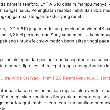
da kamera telefoto, LYTIA 610 diklaim mampu menyajik
 sangat halus. Peningkatan resolusi lebih dari 20% me
ngkap gambar dengan tekstur yang rumit.
oto, LYTIA 610 juga mendukung perekaman video 4K pad
sor 1/2 inci pertama dari Sony yang memiliki kemampu
eluang untuk efek slow motion berkualitas tinggi pada
 ini tak lepas dari peningkatan kecepatan baca sensor 
 gambar diproses lebih cepat tanpa mengorbankan kua
Ultra-Wide StarYao 14mm F2.8 Resmi Meluncur, Distors
nformasi kapan sensor ini akan dipakai oleh vendor sm
610 menegaskan komitmen Sony dalam mendorong inova
gemar fotografi mobile tentu patut menantikan perang
ini.