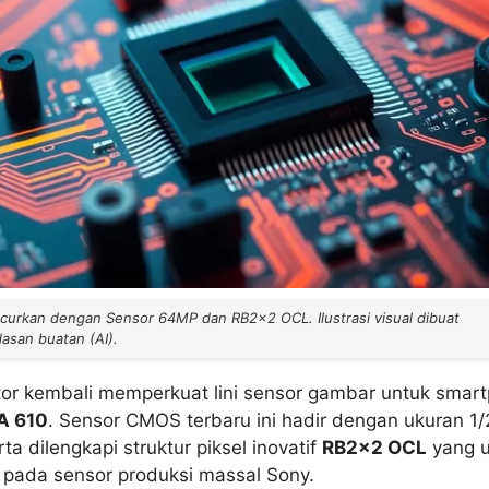
curkan dengan Sensor 64MP dan RB2×2 OCL. Ilustrasi visual dibuat
san buatan (AI).
or kembali memperkuat lini sensor gambar untuk smar
A 610
. Sensor CMOS terbaru ini hadir dengan ukuran 1/2
ta dilengkapi struktur piksel inovatif
RB2×2 OCL
yang u
n pada sensor produksi massal Sony.