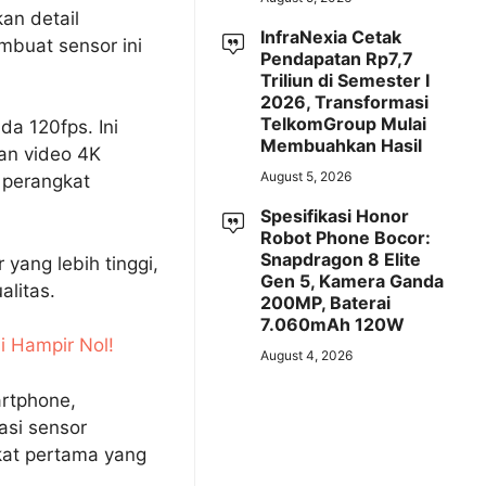
an detail
InfraNexia Cetak
mbuat sensor ini
Pendapatan Rp7,7
Triliun di Semester I
2026, Transformasi
TelkomGroup Mulai
a 120fps. Ini
Membuahkan Hasil
an video 4K
August 5, 2026
 perangkat
Spesifikasi Honor
Robot Phone Bocor:
Snapdragon 8 Elite
yang lebih tinggi,
Gen 5, Kamera Ganda
litas.
200MP, Baterai
7.060mAh 120W
i Hampir Nol!
August 4, 2026
artphone,
si sensor
kat pertama yang