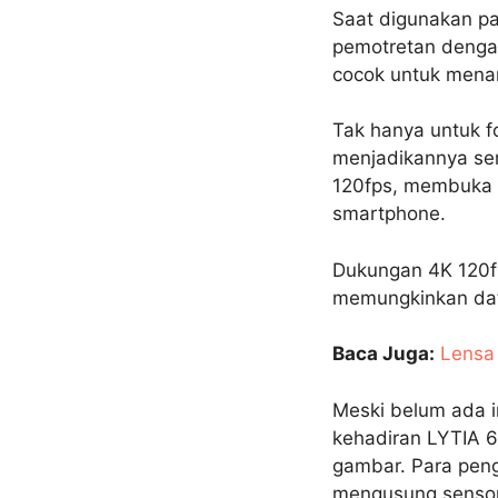
Saat digunakan pa
pemotretan dengan
cocok untuk mena
Tak hanya untuk f
menjadikannya sen
120fps, membuka p
smartphone.
Dukungan 4K 120fps
memungkinkan data
Baca Juga:
Lensa 
Meski belum ada i
kehadiran LYTIA 
gambar. Para peng
mengusung sensor 