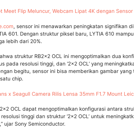
t Meet Flip Meluncur, Webcam Lipat 4K dengan Senso
e.com
, sensor ini menawarkan peningkatan signifikan 
IA 601. Dengan struktur piksel baru, LYTIA 610 mamp
ga lebih dari 20%.
hwa struktur RB2×2 OCL ini mengoptimalkan dua konfig
kus pada resolusi tinggi, dan ‘2×2 OCL’ yang meningkat
engan begitu, sensor ini bisa memberikan gambar yang 
satu chip.
ans x Seagull Camera Rilis Lensa 35mm F1.7 Mount Lei
B2×2 OCL dapat mengoptimalkan konfigurasi antara struk
esolusi tinggi dan struktur ‘2×2 OCL’ untuk meningkatk
,” ujar Sony Semiconductor.