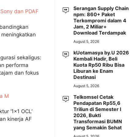
Serangan Supply Chain
r Sony dan PDAF
npm: 860+ Paket
Terkompromi dalam 4
Jam, 2 Miliar+
dibandingkan
Download Terdampak
u meningkatkan
August 5, 2026
kUotamasya by.U 2026
urasi sekaligus:
Kembali Hadir, Beli
Kuota Rp50 Ribu Bisa
kan performa
Liburan ke Enam
tajam dan fokus
Destinasi
August 5, 2026
ca M
Telkomsel Cetak
Pendapatan Rp55,6
Triliun di Semester I
tur ‘1×1 OCL’
2026, Bukti
an kinerja AF
Transformasi BUMN
yang Semakin Sehat
August 5, 2026