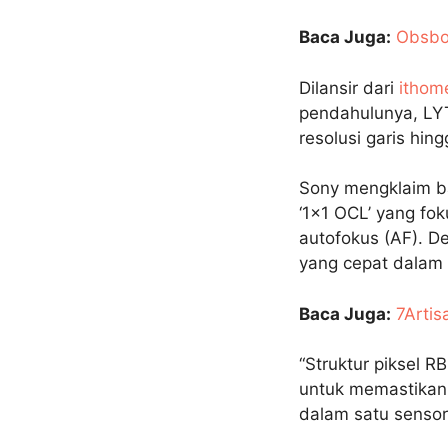
Baca Juga:
Obsbo
Dilansir dari
ithom
pendahulunya, LYT
resolusi garis hing
Sony mengklaim ba
‘1×1 OCL’ yang fo
autofokus (AF). D
yang cepat dalam 
Baca Juga:
7Artis
“Struktur piksel R
untuk memastikan r
dalam satu sensor