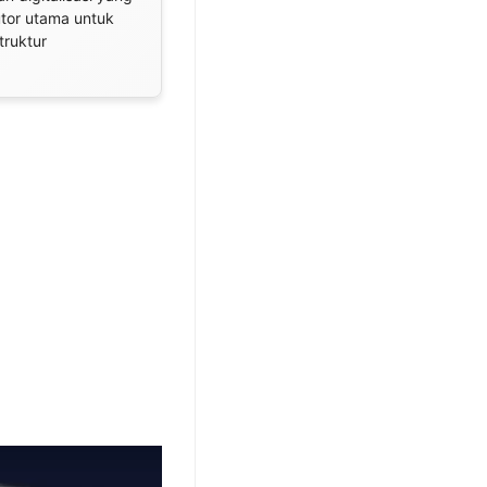
utor utama untuk
truktur