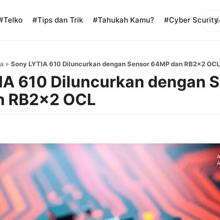
Sear
#Telko
#Tips dan Trik
#Tahukah Kamu?
#Cyber Scurity
a
»
Sony LYTIA 610 Diluncurkan dengan Sensor 64MP dan RB2×2 OCL
IA 610 Diluncurkan dengan 
n RB2×2 OCL