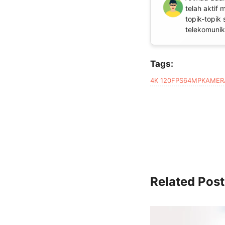
telah aktif
topik-topik 
telekomunika
Tags:
4K 120FPS
64MP
KAMER
Related Post