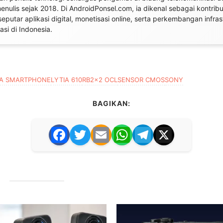
 menulis sejak 2018. Di AndroidPonsel.com, ia dikenal sebagai kontrib
seputar aplikasi digital, monetisasi online, serta perkembangan infras
si di Indonesia.
A SMARTPHONE
LYTIA 610
RB2×2 OCL
SENSOR CMOS
SONY
BAGIKAN:
F
T
E
W
T
X
a
w
m
h
el
c
itt
ai
at
e
e
er
l
s
gr
b
A
a
o
p
m