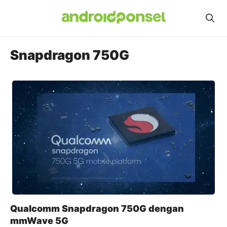
Skip
to
content
Snapdragon 750G
Qualcomm Snapdragon 750G dengan
mmWave 5G