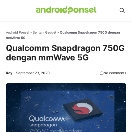
Skip
to
content
Android Ponsel
»
Berita
»
Gadget
»
Qualcomm Snapdragon 750G dengan
mmWave 5G
Qualcomm Snapdragon 750G
dengan mmWave 5G
Roy
September 23, 2020
No comments