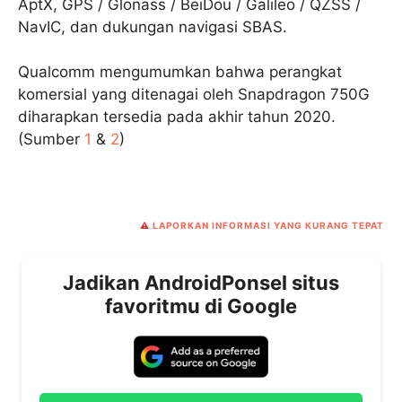
AptX, GPS / Glonass / BeiDou / Galileo / QZSS /
NavIC, dan dukungan navigasi SBAS.
Qualcomm mengumumkan bahwa perangkat
komersial yang ditenagai oleh Snapdragon 750G
diharapkan tersedia pada akhir tahun 2020.
(Sumber
1
&
2
)
⚠️
LAPORKAN INFORMASI YANG KURANG TEPAT
Jadikan AndroidPonsel situs
favoritmu di Google