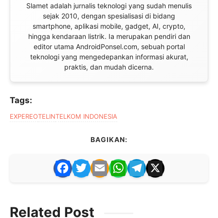
Slamet adalah jurnalis teknologi yang sudah menulis
sejak 2010, dengan spesialisasi di bidang
smartphone, aplikasi mobile, gadget, AI, crypto,
hingga kendaraan listrik. Ia merupakan pendiri dan
editor utama AndroidPonsel.com, sebuah portal
teknologi yang mengedepankan informasi akurat,
praktis, dan mudah dicerna.
Tags:
EXPEREO
TELIN
TELKOM INDONESIA
BAGIKAN:
F
T
E
W
T
X
a
w
m
h
el
c
itt
ai
at
e
Related Post
e
er
l
s
gr