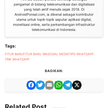
pengamat di bidang telekomunikasi dan digitalisasi
yang telah aktif menulis sejak 2018. Di
AndroidPonsel.com, ia dikenal sebagai kontributor
utama untuk topik-topik seputar aplikasi digital,
monetisasi online, serta perkembangan infrastruktur
telekomunikasi di Indonesia.
Tags:
FITUR BARU
FITUR BARU WA
SOSIAL MEDIA
TIPS WHATSAPP
TRIK WHATSAPP
BAGIKAN:
F
T
E
W
T
X
a
w
m
h
el
c
itt
ai
at
e
Related Post