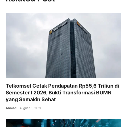
e
er
l
s
gr
b
A
a
o
p
m
o
p
k
Telkomsel Cetak Pendapatan Rp55,6 Triliun di
Semester I 2026, Bukti Transformasi BUMN
yang Semakin Sehat
Ahmad
August 5, 2026