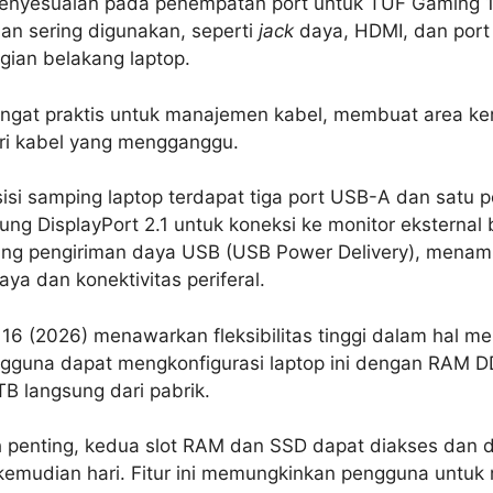
enyesuaian pada penempatan port untuk TUF Gaming 1
dan sering digunakan, seperti
jack
daya, HDMI, dan port E
gian belakang laptop.
ngat praktis untuk manajemen kabel, membuat area kerja
ri kabel yang mengganggu.
sisi samping laptop terdapat tiga port USB-A dan satu 
g DisplayPort 2.1 untuk koneksi ke monitor eksternal b
g pengiriman daya USB (USB Power Delivery), menamba
ya dan konektivitas periferal.
6 (2026) menawarkan fleksibilitas tinggi dalam hal m
gguna dapat mengkonfigurasi laptop ini dengan RAM 
B langsung dari pabrik.
 penting, kedua slot RAM dan SSD dapat diakses dan di
kemudian hari. Fitur ini memungkinkan pengguna untu