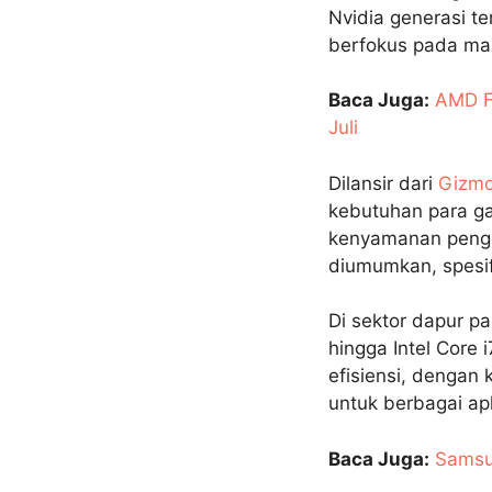
Nvidia generasi t
berfokus pada ma
Baca Juga:
AMD F
Juli
Dilansir dari
Gizmo
kebutuhan para ga
kenyamanan pengg
diumumkan, spesif
Di sektor dapur p
hingga Intel Core 
efisiensi, dengan
untuk berbagai ap
Baca Juga:
Samsu