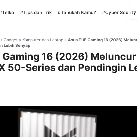
Sear
#Telko
#Tips dan Trik
#Tahukah Kamu?
#Cyber Scurity
»
Gadget
»
Komputer dan Laptop
»
Asus TUF Gaming 16 (2026) Melunc
in Lebih Senyap
 Gaming 16 (2026) Meluncur
X 50-Series dan Pendingin L