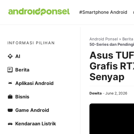
Skip
to
#Smartphone Android
content
Android Ponsel
»
Berita
INFORMASI PILIHAN
50-Series dan Pending
Asus TUF
AI
Grafis RT
Berita
Senyap
Aplikasi Android
Dewita
June 2, 2026
Bisnis
Game Android
Kendaraan Listrik