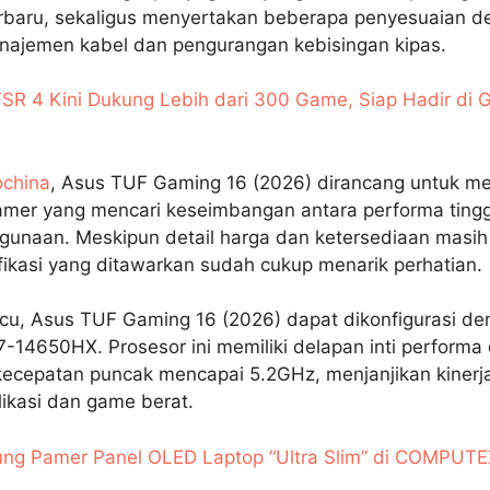
erbaru, sekaligus menyertakan beberapa penyesuaian d
najemen kabel dan pengurangan kebisingan kipas.
SR 4 Kini Dukung Lebih dari 300 Game, Siap Hadir di
china
, Asus TUF Gaming 16 (2026) dirancang untuk m
mer yang mencari keseimbangan antara performa tingg
unaan. Meskipun detail harga dan ketersediaan masih
ikasi yang ditawarkan sudah cukup menarik perhatian.
acu, Asus TUF Gaming 16 (2026) dapat dikonfigurasi de
i7-14650HX. Prosesor ini memiliki delapan inti performa 
 kecepatan puncak mencapai 5.2GHz, menjanjikan kinerj
likasi dan game berat.
ng Pamer Panel OLED Laptop “Ultra Slim” di COMPUT