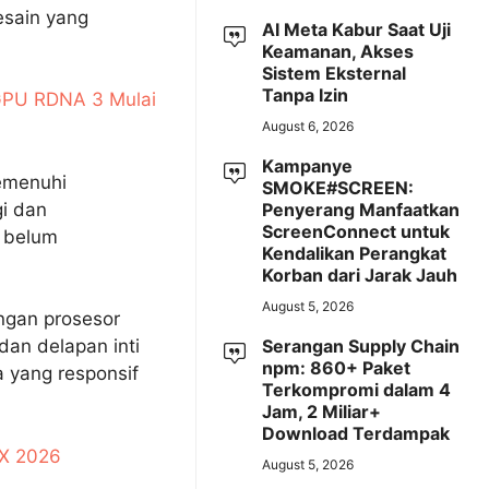
esain yang
AI Meta Kabur Saat Uji
Keamanan, Akses
Sistem Eksternal
Tanpa Izin
 GPU RDNA 3 Mulai
August 6, 2026
Kampanye
emenuhi
SMOKE#SCREEN:
i dan
Penyerang Manfaatkan
ScreenConnect untuk
 belum
Kendalikan Perangkat
Korban dari Jarak Jauh
August 5, 2026
ngan prosesor
Serangan Supply Chain
dan delapan inti
npm: 860+ Paket
a yang responsif
Terkompromi dalam 4
Jam, 2 Miliar+
Download Terdampak
EX 2026
August 5, 2026