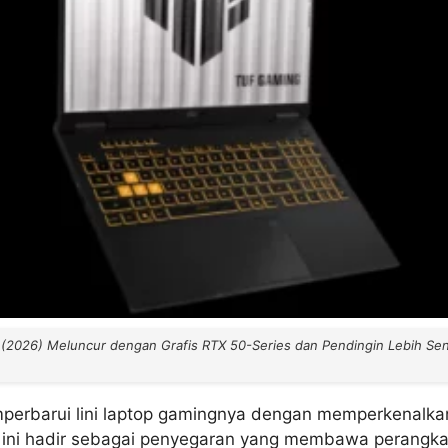
(2026) Meluncur dengan Grafis RTX 50-Series dan Pendingin Lebih Se
perbarui lini laptop gamingnya dengan memperkenalk
 ini hadir sebagai penyegaran yang membawa perangkat