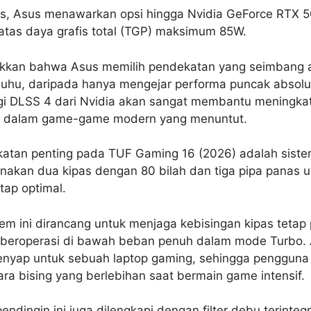
is, Asus menawarkan opsi hingga Nvidia GeForce RTX 
batas daya grafis total (TGP) maksimum 85W.
kkan bahwa Asus memilih pendekatan yang seimbang an
suhu, daripada hanya mengejar performa puncak absolut
gi DLSS 4 dari Nvidia akan sangat membantu meningk
ual dalam game-game modern yang menuntut.
katan penting pada TUF Gaming 16 (2026) adalah siste
nakan dua kipas dengan 80 bilah dan tiga pipa panas 
ap optimal.
tem ini dirancang untuk menjaga kebisingan kipas tetap
beroperasi di bawah beban penuh dalam mode Turbo.
enyap untuk sebuah laptop gaming, sehingga pengguna 
ra bising yang berlebihan saat bermain game intensif.
pendingin ini juga dilengkapi dengan filter debu terinteg