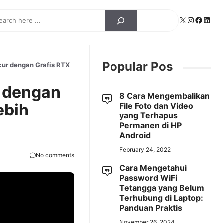
ch
X
Instagra
Facebo
Linke
Popular Pos
ur dengan Grafis RTX
 dengan
8 Cara Mengembalikan
ebih
File Foto dan Video
yang Terhapus
Permanen di HP
Android
February 24, 2022
No comments
Cara Mengetahui
Password WiFi
Tetangga yang Belum
Terhubung di Laptop:
Panduan Praktis
November 26, 2024