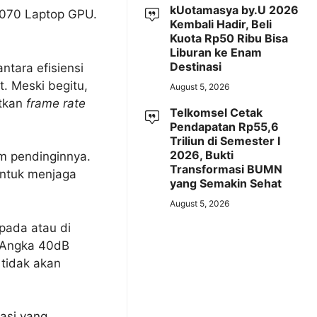
kUotamasya by.U 2026
5070 Laptop GPU.
Kembali Hadir, Beli
Kuota Rp50 Ribu Bisa
Liburan ke Enam
Destinasi
tara efisiensi
. Meski begitu,
August 5, 2026
atkan
frame rate
Telkomsel Cetak
Pendapatan Rp55,6
Triliun di Semester I
2026, Bukti
m pendinginnya.
Transformasi BUMN
untuk menjaga
yang Semakin Sehat
August 5, 2026
 pada atau di
 Angka 40dB
tidak akan
rasi yang