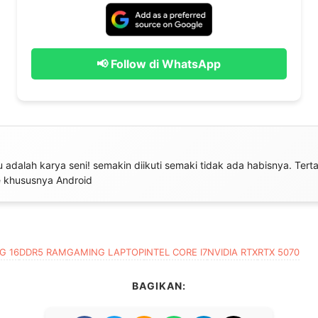
📢 Follow di WhatsApp
tu adalah karya seni! semakin diikuti semaki tidak ada habisnya. Tert
 khususnya Android
G 16
DDR5 RAM
GAMING LAPTOP
INTEL CORE I7
NVIDIA RTX
RTX 5070
BAGIKAN: