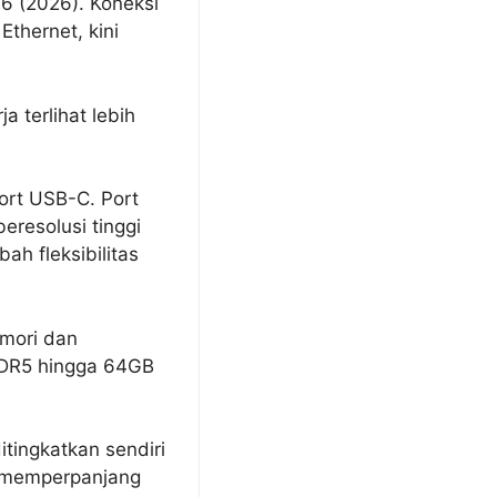
6 (2026). Koneksi
thernet, kini
 terlihat lebih
port USB-C. Port
eresolusi tinggi
h fleksibilitas
emori dan
DDR5 hingga 64GB
tingkatkan sendiri
k memperpanjang