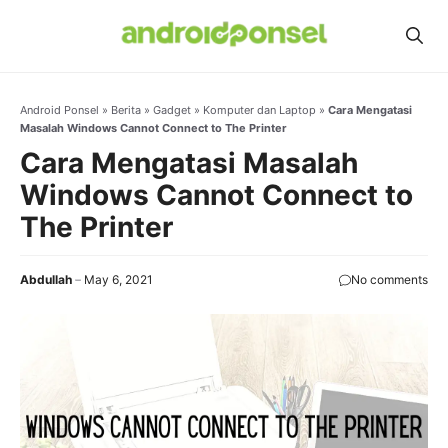
Skip
to
content
Android Ponsel
»
Berita
»
Gadget
»
Komputer dan Laptop
»
Cara Mengatasi
Masalah Windows Cannot Connect to The Printer
Cara Mengatasi Masalah
Windows Cannot Connect to
The Printer
Abdullah
May 6, 2021
No comments